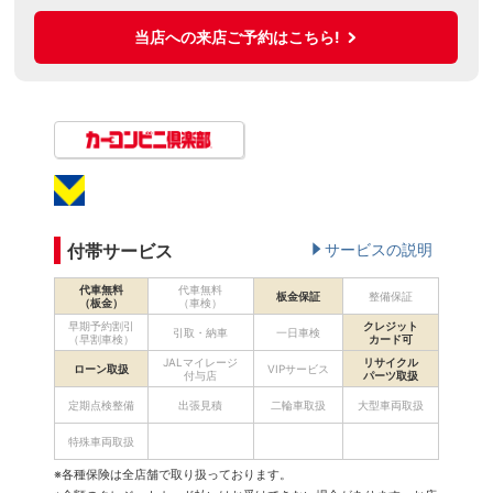
当店への来店ご予約はこちら!
付帯サービス
サービスの説明
代車無料
代車無料
板金保証
整備保証
（板金）
（車検）
早期予約割引
クレジット
引取・納車
一日車検
（早割車検）
カード可
JALマイレージ
リサイクル
ローン取扱
VIPサービス
付与店
パーツ取扱
定期点検整備
出張見積
二輪車取扱
大型車両取扱
特殊車両取扱
※各種保険は全店舗で取り扱っております。