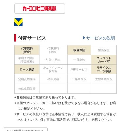
付帯サービス
サービスの説明
代車無料
代車無料
板金保証
整備保証
（板金）
（車検）
早期予約割引
クレジット
引取・納車
一日車検
（早割車検）
カード可
JALマイレージ
リサイクル
ローン取扱
VIPサービス
付与店
パーツ取扱
定期点検整備
出張見積
二輪車取扱
大型車両取扱
特殊車両取扱
※各種保険は全店舗で取り扱っております。
※全額のクレジットカード払いはお受けできない場合があります。お店
にご確認ください。
※サービスの取扱い表示は基本情報であり、状況により変動する場合が
ありますので、必ず事前に電話等でご確認のうえご来店ください。