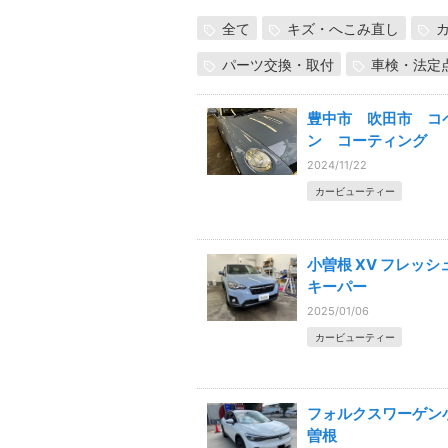
全て
キズ・へこみ直し
パーツ交換・取付
車検・法定
豊中市 吹田市 コ
ン コーティング
2024/11/22
カービューティー
小曽根 XV フレッシ
キーパー
2025/01/06
カービューティー
フォルクスワーゲン
曽根