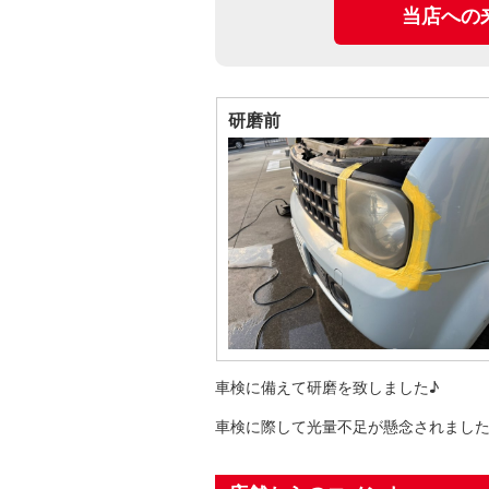
当店への
研磨前
車検に備えて研磨を致しました♪
車検に際して光量不足が懸念されました