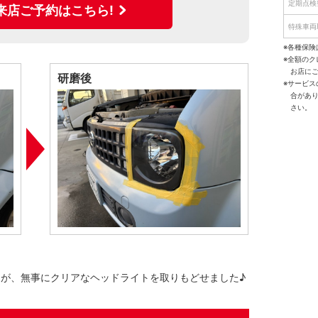
定期点検
来店ご予約はこちら!
特殊車両
※各種保険
※全額の
お店に
研磨後
※サービ
合があ
さい。
が、無事にクリアなヘッドライトを取りもどせました♪