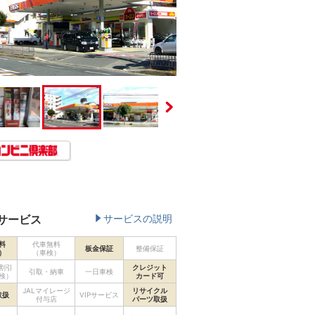
サービス
サービスの説明
料
代車無料
板金保証
整備保証
）
（車検）
割引
クレジット
引取・納車
一日車検
検）
カード可
JALマイレージ
リサイクル
取扱
VIPサービス
付与店
パーツ取扱