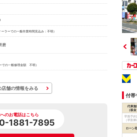
0
ィーラーでの一般作業時間見込み：不明）
研磨
ーでの一般修理金額 不明）
の店舗の情報をみる
付帯
代車無
（板金
舗へのお電話はこちら
早期予約
0-1881-7895
（早割車
ローン