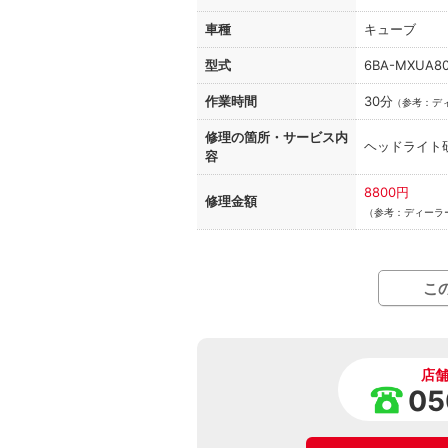
車種
キューブ
型式
6BA-MXUA8
作業時間
30分
（
参考：デ
修理の箇所・
サービス内
ヘッドライト
容
8800円
修理金額
（参考：ディーラ
こ
店
05