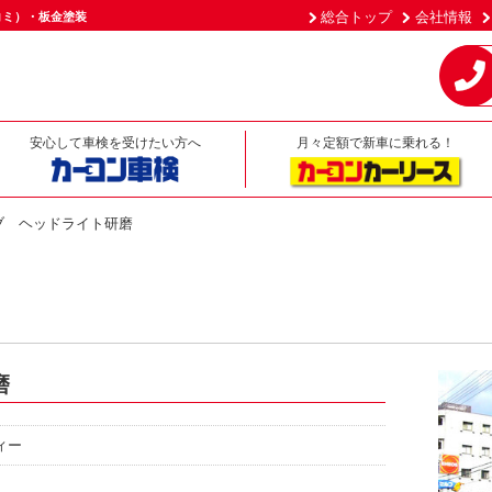
総合トップ
会社情報
コミ）・板金塗装
安心して車検を受けたい方へ
月々定額で新車に乗れる！
ブ ヘッドライト研磨
磨
ィー