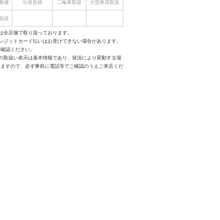
整備
出張見積
二輪車取扱
大型車両取扱
取扱
は全店舗で取り扱っております。
クレジットカード払いはお受けできない場合があります。
ご確認ください。
スの取扱い表示は基本情報であり、状況により変動する場
りますので、必ず事前に電話等でご確認のうえご来店くだ