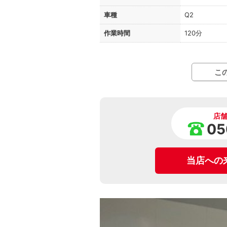
車種
Q2
作業時間
120分
こ
店
05
当店への