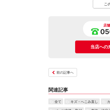
こ
店
05
当店への
前の記事へ
関連記事
全て
キズ・へこみ直し