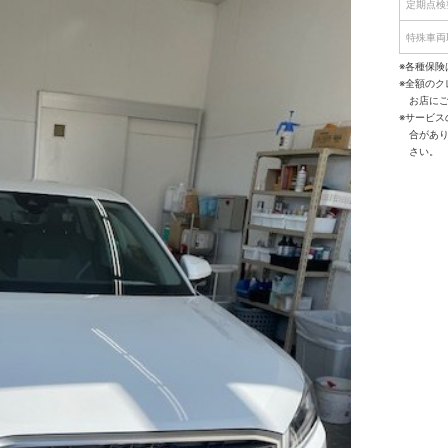
定期点検
特殊車両
※各種保険
※全額の
お店に
※サービ
合があ
さい。