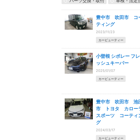
パーツ交換・取付
車検・法定
豊中市 吹田市 コ
ティング
2023/11/23
カービューティー
小曽根 シボレー フレ
ッシュキーパー
2025/01/07
カービューティー
豊中市 吹田市 池
市 トヨタ カロー
スポーツ コーティ
グ
2024/03/17
カービューティー