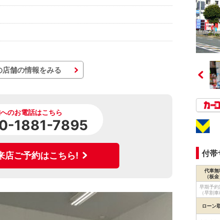
の店舗の情報をみる
舗へのお電話はこちら
0-1881-7895
付帯
来店ご予約はこちら!
代車無
（板金
早期予約
（早割車
ローン