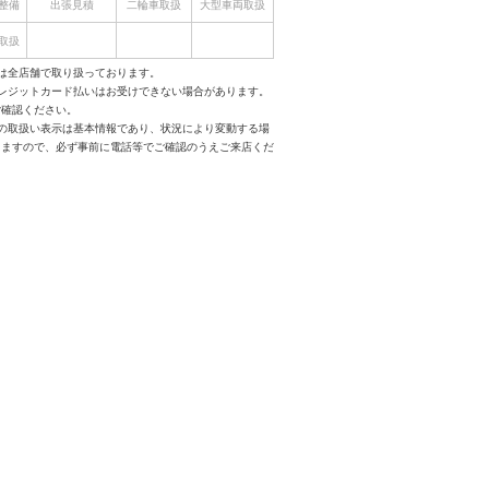
整備
出張見積
二輪車取扱
大型車両取扱
取扱
は全店舗で取り扱っております。
クレジットカード払いはお受けできない場合があります。
ご確認ください。
スの取扱い表示は基本情報であり、状況により変動する場
りますので、必ず事前に電話等でご確認のうえご来店くだ