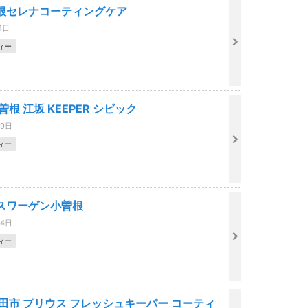
根セレナコーティングケア
1日
ィー
曽根 江坂 KEEPER シビック
29日
ィー
スワーゲン小曽根
24日
ィー
吹田市 プリウス フレッシュキーパー コーティ