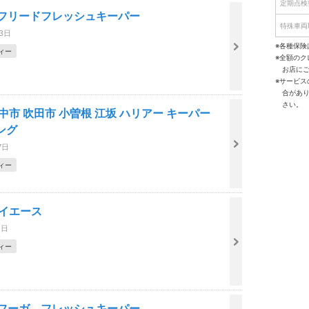
定期点検
sフリードフレッシュキーパー
特殊車両
23日
※各種保険
ィー
※全額の
お店に
※サービ
合があ
さい。
中市 吹田市 小曽根 江坂 ハリアー キーパー
ング
7日
ィー
ハイエース
1日
ィー
sフーガ フレッシュキーパー