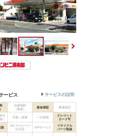
サービス
サービスの説明
料
代車無料
板金保証
整備保証
）
（車検）
割引
クレジット
引取・納車
一日車検
検）
カード可
JALマイレージ
リサイクル
取扱
VIPサービス
付与店
パーツ取扱