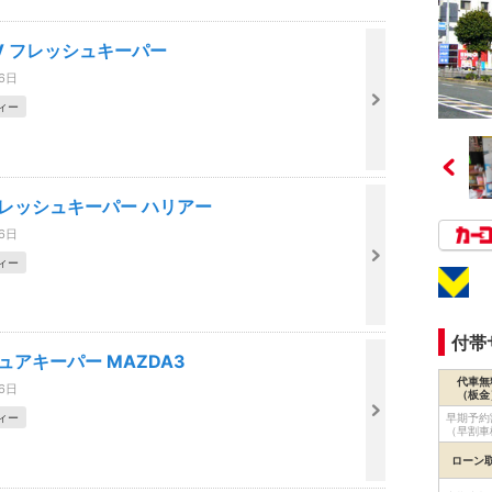
V フレッシュキーパー
06日
ィー
フレッシュキーパー ハリアー
06日
ィー
付帯
ュアキーパー MAZDA3
代車無
06日
（板金
早期予約
ィー
（早割車
ローン