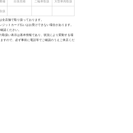
整備
出張見積
二輪車取扱
大型車両取扱
取扱
は全店舗で取り扱っております。
クレジットカード払いはお受けできない場合があります。
ご確認ください。
スの取扱い表示は基本情報であり、状況により変動する場
りますので、必ず事前に電話等でご確認のうえご来店くだ