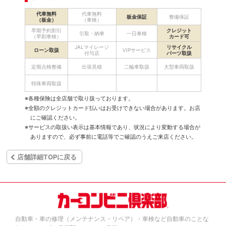
代車無料
代車無料
板金保証
整備保証
（板金）
（車検）
早期予約割引
クレジット
引取・納車
一日車検
（早割車検）
カード可
JALマイレージ
リサイクル
ローン取扱
VIPサービス
付与店
パーツ取扱
定期点検整備
出張見積
二輪車取扱
大型車両取扱
特殊車両取扱
※各種保険は全店舗で取り扱っております。
※全額のクレジットカード払いはお受けできない場合があります。お店
にご確認ください。
※サービスの取扱い表示は基本情報であり、状況により変動する場合が
ありますので、必ず事前に電話等でご確認のうえご来店ください。
店舗詳細TOPに戻る
自動車・車の修理（メンテナンス・リペア）・車検など自動車のことな