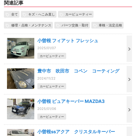
関連記事
全て
キズ・へこみ直し
カービューティー
修理・点検・メンテナンス
パーツ交換・取付
車検・法定点検
小曽根 フィアット フレッシュ
2025/01/07
カービューティー
豊中市 吹田市 コペン コーティング
2024/11/22
カービューティー
小曽根 ピュアキーパー MAZDA3
2025/01/06
カービューティー
小曽根ssアクア クリスタルキーパー