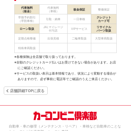
代車無料
代車無料
板金保証
整備保証
（板金）
（車検）
早期予約割引
クレジット
引取・納車
一日車検
（早割車検）
カード可
JALマイレージ
リサイクル
ローン取扱
VIPサービス
付与店
パーツ取扱
定期点検整備
出張見積
二輪車取扱
大型車両取扱
特殊車両取扱
※各種保険は全店舗で取り扱っております。
※全額のクレジットカード払いはお受けできない場合があります。お店
にご確認ください。
※サービスの取扱い表示は基本情報であり、状況により変動する場合が
ありますので、必ず事前に電話等でご確認のうえご来店ください。
店舗詳細TOPに戻る
自動車・車の修理（メンテナンス・リペア）・車検など自動車のことな