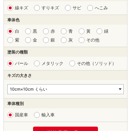
線キズ
すりキズ
サビ
へこみ
車体色
白
黒
赤
青
黃
緑
紫
金
銀
灰
その他
塗装の種類
パール
メタリック
その他（ソリッド）
キズの大きさ
車体種別
国産車
輸入車