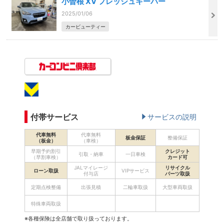
小曽根 XV フレッシュキーパー
2025/01/06
カービューティー
付帯サービス
サービスの説明
代車無料
代車無料
板金保証
整備保証
（板金）
（車検）
早期予約割引
クレジット
引取・納車
一日車検
（早割車検）
カード可
JALマイレージ
リサイクル
ローン取扱
VIPサービス
付与店
パーツ取扱
定期点検整備
出張見積
二輪車取扱
大型車両取扱
特殊車両取扱
※各種保険は全店舗で取り扱っております。