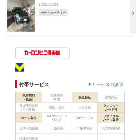
2025/02/28
カービューティー
付帯サービス
サービスの説明
代車無料
代車無料
板金保証
整備保証
（板金）
（車検）
早期予約割引
クレジット
引取・納車
一日車検
（早割車検）
カード可
JALマイレージ
リサイクル
ローン取扱
VIPサービス
付与店
パーツ取扱
定期点検整備
出張見積
二輪車取扱
大型車両取扱
特殊車両取扱