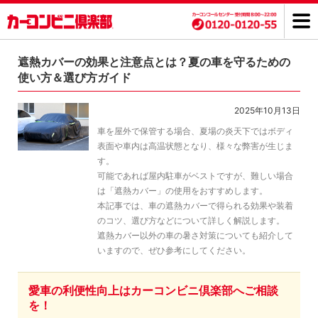
遮熱カバーの効果と注意点とは？夏の車を守るための
使い方＆選び方ガイド
2025年10月13日
車を屋外で保管する場合、夏場の炎天下ではボディ
表面や車内は高温状態となり、様々な弊害が生じま
す。
可能であれば屋内駐車がベストですが、難しい場合
は「遮熱カバー」の使用をおすすめします。
本記事では、車の遮熱カバーで得られる効果や装着
のコツ、選び方などについて詳しく解説します。
遮熱カバー以外の車の暑さ対策についても紹介して
いますので、ぜひ参考にしてください。
愛車の利便性向上はカーコンビニ倶楽部へご相談
を！