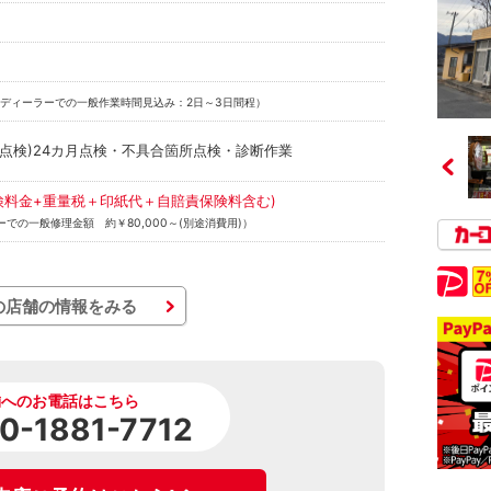
ディーラーでの一般作業時間見込み：2日～3日間程）
定点検)24カ月点検・不具合箇所点検・診断作業
(点検料金+重量税＋印紙代＋自賠責保険料含む)
での一般修理金額 約￥80,000～(別途消費用)）
の店舗の情報をみる
舗へのお電話はこちら
0-1881-7712