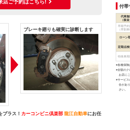
来店ご予約はこちら!
付帯
代車無
（板金
早期予約
ブレーキ廻りも確実に診断します
（早割車
ローン
定期点検
特殊車両
※各種保険
※全額の
お店に
※サービ
合があ
さい。
をプラス！
カーコンビニ倶楽部
龍江自動車
にお任