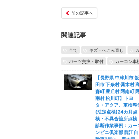
前の記事へ
関連記事
全て
キズ・へこみ直し
パーツ交換・取付
カーコン車
【長野県 中津川市 飯
田市 下条村 喬木村 
森町 豊丘村 阿南町 
南村 松川町】トヨ
タ・アクア、車検整
(法定点検)24カ月点
検・不具合箇所点検
診断作業事例：カー
ンビニ倶楽部 龍江自