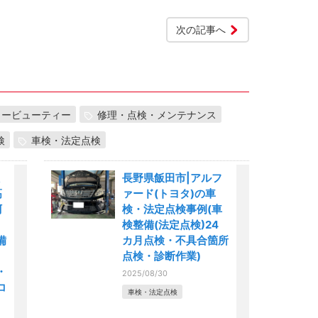
次の記事へ
カービューティー
修理・点検・メンテナンス
検
車検・法定点検
長野県飯田市|アルフ
高
ァード(トヨタ)の車
阿
検・法定点検事例(車
検整備(法定点検)24
備
カ月点検・不具合箇所
点検・診断作業)
・
2025/08/30
コ
車検・法定点検