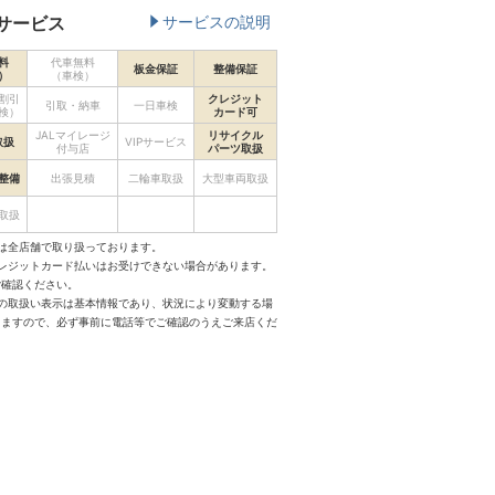
サービス
サービスの説明
料
代車無料
板金保証
整備保証
）
（車検）
割引
クレジット
引取・納車
一日車検
検）
カード可
JALマイレージ
リサイクル
取扱
VIPサービス
付与店
パーツ取扱
整備
出張見積
二輪車取扱
大型車両取扱
取扱
は全店舗で取り扱っております。
クレジットカード払いはお受けできない場合があります。
ご確認ください。
スの取扱い表示は基本情報であり、状況により変動する場
りますので、必ず事前に電話等でご確認のうえご来店くだ