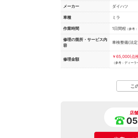
メーカー
ダイハツ
車種
ミラ
作業時間
1日間程
（
参考：
修理の箇所・
サービス内
車検整備(法
容
￥65,000
修理金額
（参考：ディーラー
こ
店
05