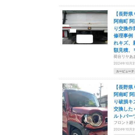
【長野県 
阿南町 
り交換作
修理事例
れキズ、
額見積、
荷台リヤあ
2024年10月3
カービューテ
【長野県 
阿南町 
り破損キ
交換した
ルトパー
フロント廻
2024年10月3