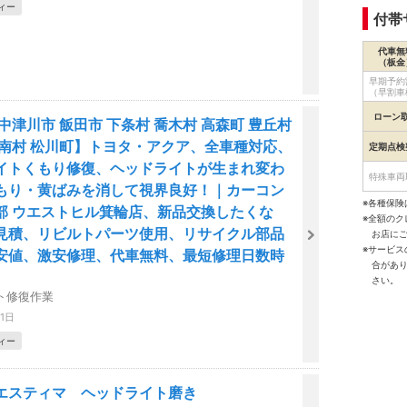
ィー
付帯
代車無
（板金
早期予約
（早割車
ローン
中津川市 飯田市 下条村 喬木村 高森町 豊丘村
阿南村 松川町】トヨタ・アクア、全車種対応、
定期点検
イトくもり修復、ヘッドライトが生まれ変わ
特殊車両
もり・黄ばみを消して視界良好！｜カーコン
※各種保険
部 ウエストヒル箕輪店、新品交換したくな
※全額の
見積、リビルトパーツ使用、リサイクル部品
お店に
※サービ
安値、激安修理、代車無料、最短修理日数時
合があ
さい。
ト修復作業
31日
ィー
エスティマ ヘッドライト磨き