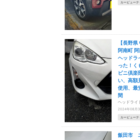
カービューテ
【長野県 
阿南町 
ヘッドラ
った！く
ビニ倶楽
い、高額
使用、最
間
ヘッドライ
2024年08月
カービューテ
飯田市 