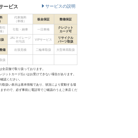
サービス
サービスの説明
料
代車無料
板金保証
整備保証
）
（車検）
割引
クレジット
引取・納車
一日車検
検）
カード可
JALマイレージ
リサイクル
取扱
VIPサービス
付与店
パーツ取扱
整備
出張見積
二輪車取扱
大型車両取扱
取扱
は全店舗で取り扱っております。
クレジットカード払いはお受けできない場合があります。
ご確認ください。
スの取扱い表示は基本情報であり、状況により変動する場
りますので、必ず事前に電話等でご確認のうえご来店くだ