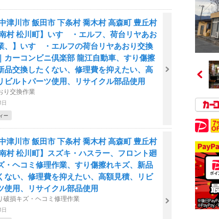
中津川市 飯田市 下条村 喬木村 高森町 豊丘村
阿南村 松川町】いすゞ・エルフ、荷台リヤあお
業、】いすゞ・エルフの荷台リヤあおり交換
｜カーコンビニ倶楽部 龍江自動車、すり傷擦
新品交換したくない、修理費を抑えたい、高
リビルトパーツ使用、リサイクル部品使用
おり交換作業
1日
ィー
中津川市 飯田市 下条村 喬木村 高森町 豊丘村
阿南村 松川町】スズキ・ハスラー、フロント廻
ズ・ヘコミ修理作業、すり傷擦れキズ、新品
くない、修理費を抑えたい、高額見積、リビ
ツ使用、リサイクル部品使用
り破損キズ・ヘコミ修理作業
1日