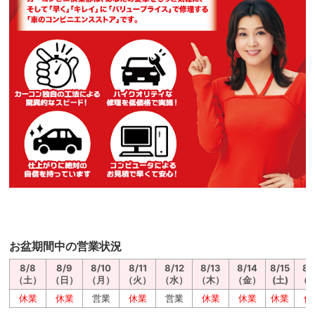
お盆期間中の営業状況
8/8
8/9
8/10
8/11
8/12
8/13
8/14
8/15
8/
（土）
（日）
（月）
（火）
（水）
（木）
（金）
(土)
（
休業
休業
営業
休業
営業
休業
休業
休業
休