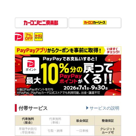
付帯サービス
サービスの説明
代車無料
代車無料
板金保証
整備保証
（板金）
（車検）
早期予約割引
クレジット
引取・納車
一日車検
（早割車検）
カード可