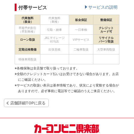
付帯サービス
サービスの説明
代車無料
代車無料
板金保証
整備保証
（板金）
（車検）
早期予約割引
クレジット
引取・納車
一日車検
（早割車検）
カード可
JALマイレージ
リサイクル
ローン取扱
VIPサービス
付与店
パーツ取扱
定期点検整備
出張見積
二輪車取扱
大型車両取扱
特殊車両取扱
※各種保険は全店舗で取り扱っております。
※全額のクレジットカード払いはお受けできない場合があります。お店
にご確認ください。
※サービスの取扱い表示は基本情報であり、状況により変動する場合が
ありますので、必ず事前に電話等でご確認のうえご来店ください。
店舗詳細TOPに戻る