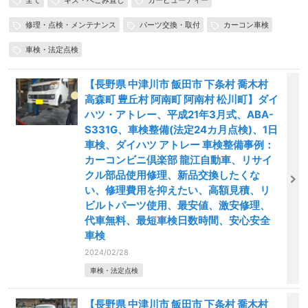
全て
キズ・へこみ直し
カービューティー
修理・点検・メンテナンス
パーツ交換・取付
カーコン車検
車検・法定点検
【長野県 中津川市 飯田市 下条村 喬木村
高森町 豊丘村 阿南町 阿南村 松川町】ダイ
ハツ・アトレー、平成21年3月式、ABA-
S331G、車検整備(法定24カ月点検)、1日
車検、ダイハツ アトレー 車検整備事例：
カーコンビニ倶楽部 龍江自動車、リサイ
クル部品使用修理、新品交換したくな
い、修理費用を抑えたい、高額見積、リ
ビルトパーツ使用、最安値、激安修理、
代車無料、最短車検日数時間、安心安全
車検
2024/02/28
車検・法定点検
【長野県 中津川市 飯田市 下条村 喬木村