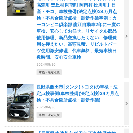
高森町 豊丘村 阿南町 阿南村 松川町】日
産・モコ、車検整備(法定点検)24カ月点
検・不具合箇所点検・診断作業事例：カ
ーコンビニ倶楽部 龍江自動車2年に一度の
車検、安心してお任せ、リサイクル部品
使用修理、新品交換したくない、修理費
用を抑えたい、高額見積、リビルトパー
ツ使用激安修理、代車無料、最短車検日
数時間、安心安全車検
2024/09/30
車検・法定点検
長野県飯田市|タンク(トヨタ)の車検・法
定点検事例(車検整備(法定点検)24カ月点
検・不具合箇所点検・診断作業)
2025/04/30
車検・法定点検