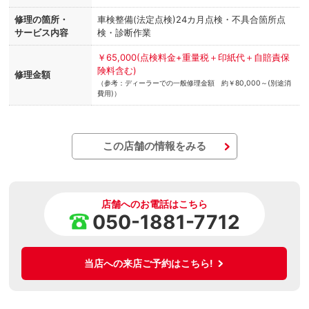
修理の箇所・
車検整備(法定点検)24カ月点検・不具合箇所点
サービス内容
検・診断作業
￥65,000(点検料金+重量税＋印紙代＋自賠責保
険料含む)
修理金額
（参考：ディーラーでの一般修理金額 約￥80,000～(別途消
費用)）
この店舗の情報をみる
店舗へのお電話はこちら
050-1881-7712
当店への来店ご予約はこちら!