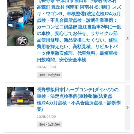
【長野県 中津川市 飯田市 下条村 喬木村
高森町 豊丘村 阿南町 阿南村 松川町】スズ
キ・ワゴンR、車検整備(法定点検)24カ月
点検・不具合箇所点検・診断作業事例：
カーコンビニ倶楽部 龍江自動車2年に一度
の車検、安心してお任せ、リサイクル部
品使用修理、新品交換したくない、修理
費用を抑えたい、高額見積、リビルトパ
ーツ使用激安修理、代車無料、最短車検
日数時間、安心安全車検
2024/09/30
車検・法定点検
長野県飯田市|ムーブコンテ(ダイハツ)の
車検・法定点検事例(車検整備(法定点
検)24カ月点検・不具合箇所点検・診断作
業)
2025/06/30
車検・法定点検