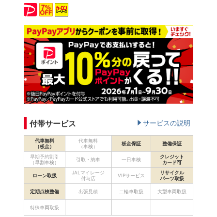
付帯サービス
サービスの説明
代車無料
代車無料
板金保証
整備保証
（板金）
（車検）
早期予約割引
クレジット
引取・納車
一日車検
（早割車検）
カード可
JALマイレージ
リサイクル
ローン取扱
VIPサービス
付与店
パーツ取扱
定期点検整備
出張見積
二輪車取扱
大型車両取扱
特殊車両取扱