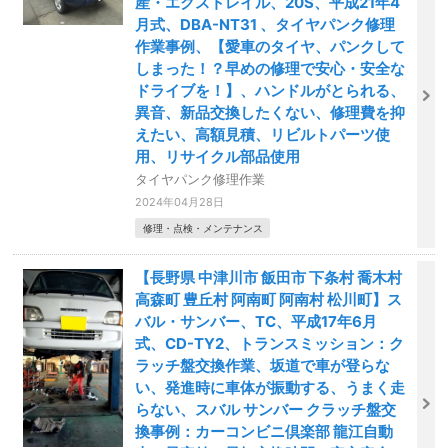
産・エクストレイル、20S、平成21年4
月式、DBA-NT31 、タイヤパンク修理
作業事例、【愛車のタイヤ、パンクして
しまった！？早めの修理で安心・安全な
ドライブを！】、ハンドルがとられる、
異音、新品交換したくない、修理費を抑
えたい、高額見積、リビルトパーツ使
用、リサイクル部品使用
タイヤパンク修理作業
2024年04月28日
修理・点検・メンテナンス
【長野県 中津川市 飯田市 下条村 喬木村
高森町 豊丘村 阿南町 阿南村 松川町】ス
バル・サンバー、TC、平成17年6月
式、CD-TY2、トランスミッション：ク
ラッチ盤交換作業、坂道で車が登らな
い、発進時に車体が振動する、うまく走
らない、スバル サンバー クラッチ盤交
換事例：カーコンビニ倶楽部 龍江自動