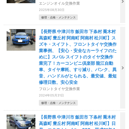
エンジンオイル交換作業
2025年08月30日
修理・点検・メンテナンス
【長野県 中津川市 飯田市 下条村 喬木村
高森町 豊丘村 阿南町 阿南村 松川町】ス
ズキ・スイフト、フロントタイヤ交換作
業事例、【安心・安全なカーライフのた
めに】スバル スイフトのタイヤ交換作
業完了！カーコンビニ倶楽部 龍江自動
車、タイヤ摩耗、すり減り、パンク、異
音、ハンドルがとられる、最安値、最短
修理日数、安心安全
フロントタイヤ交換作業
2024年05月31日
修理・点検・メンテナンス
【長野県 中津川市 飯田市 下条村 喬木村
高森町 豊丘村 阿南町 阿南村 松川町】日