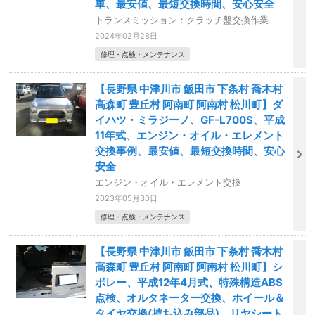
車、最安値、最短交換時間、安心安全
トランスミッション：クラッチ盤交換作業
2024年02月28日
修理・点検・メンテナンス
【長野県 中津川市 飯田市 下条村 喬木村
高森町 豊丘村 阿南町 阿南村 松川町】ダ
イハツ・ミラジーノ、GF-L700S、平成
11年式、エンジン・オイル・エレメント
交換事例、最安値、最短交換時間、安心
安全
エンジン・オイル・エレメント交換
2023年05月30日
修理・点検・メンテナンス
【長野県 中津川市 飯田市 下条村 喬木村
高森町 豊丘村 阿南町 阿南村 松川町】シ
ボレー、平成12年4月式、特殊構造ABS
点検、オルタネーター交換、ホイール＆
タイヤ交換(持ち込み部品)、リヤシート