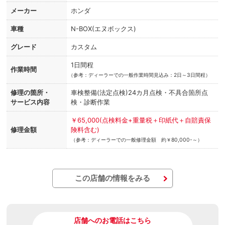
メーカー
ホンダ
車種
N-BOX(エヌボックス)
グレード
カスタム
1日間程
作業時間
（
参考：ディーラーでの一般作業時間見込み：2日～3日間程）
修理の箇所・
車検整備(法定点検)24カ月点検・不具合箇所点
サービス内容
検・診断作業
￥65,000(点検料金+重量税＋印紙代＋自賠責保
修理金額
険料含む)
（参考：ディーラーでの一般修理金額 約￥80,000-～）
この店舗の情報をみる
店舗へのお電話はこちら