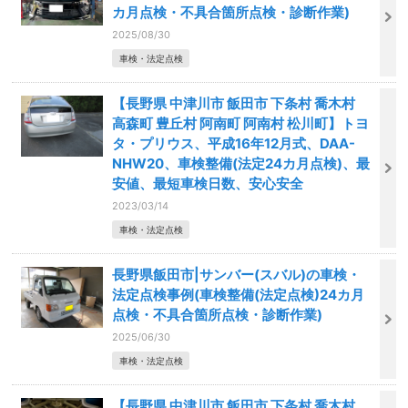
カ月点検・不具合箇所点検・診断作業)
2025/08/30
車検・法定点検
【長野県 中津川市 飯田市 下条村 喬木村
高森町 豊丘村 阿南町 阿南村 松川町】トヨ
タ・プリウス、平成16年12月式、DAA-
NHW20、車検整備(法定24カ月点検)、最
安値、最短車検日数、安心安全
2023/03/14
車検・法定点検
長野県飯田市|サンバー(スバル)の車検・
法定点検事例(車検整備(法定点検)24カ月
点検・不具合箇所点検・診断作業)
2025/06/30
車検・法定点検
【長野県 中津川市 飯田市 下条村 喬木村