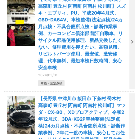
高森町 豊丘村 阿南町 阿南村 松川町】スズ
キ・エブリィ、PU、平成20年4月式、
GBD-DA64V、車検整備(法定点検)24カ
月点検・不具合箇所点検・診断作業事
例、カーコンビニ倶楽部 龍江自動車、リ
サイクル部品使用修理、新品交換したく
ない、修理費用を抑えたい、高額見積、
リビルトパーツ使用、最安値、激安修
理、代車無料、最短車検日数時間、安心
安全車検
2024/03/31
車検・法定点検
【長野県 中津川市 飯田市 下条村 喬木村
高森町 豊丘村 阿南町 阿南村 松川町】マツ
ダ・CX-80 、XDプロアクティブ、令和2
年12月式、3DA-KG2P車検整備(法定点
検)24カ月点検・不具合箇所点検・診断作
業事例、2年に一度の車検、安心してお任