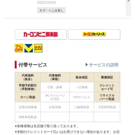
2022/10/03
キズ・へこみ直し
付帯サービス
サービスの説明
代車無料
代車無料
板金保証
整備保証
（板金）
（車検）
早期予約割引
クレジット
引取・納車
一日車検
（早割車検）
カード可
JALマイレージ
リサイクル
ローン取扱
VIPサービス
付与店
パーツ取扱
定期点検整備
出張見積
二輪車取扱
大型車両取扱
特殊車両取扱
※各種保険は全店舗で取り扱っております。
※全額のクレジットカード払いはお受けできない場合があります。お店