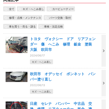
全て
キズ・へこみ直し
カービューティー
修理・点検・メンテナンス
パーツ交換・取付
車を買う・売る・譲る
車検・法定点検
トヨタ ヴォクシー ドア リアフェン
ダー 傷 へこみ 修理 鈑金 塗装
大阪 吹田市
2024/06/17
キズ・へこみ直し
吹田市 オデッセイ ボンネット バン
パー塗り直し
2022/06/13
キズ・へこみ直し
日産 セレナ バンパー 中古品 交
換 修理 リアクォーター 板金 塗