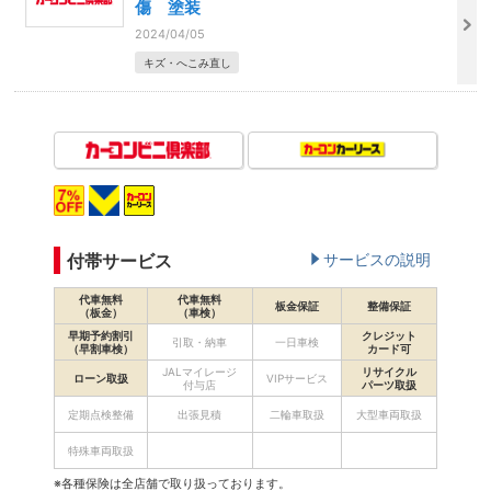
傷 塗装
2024/04/05
キズ・へこみ直し
付帯サービス
サービスの説明
代車無料
代車無料
板金保証
整備保証
（板金）
（車検）
早期予約割引
クレジット
引取・納車
一日車検
（早割車検）
カード可
JALマイレージ
リサイクル
ローン取扱
VIPサービス
付与店
パーツ取扱
定期点検整備
出張見積
二輪車取扱
大型車両取扱
特殊車両取扱
※各種保険は全店舗で取り扱っております。