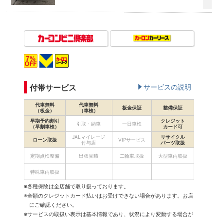
付帯サービス
サービスの説明
代車無料
代車無料
板金保証
整備保証
（板金）
（車検）
早期予約割引
クレジット
引取・納車
一日車検
（早割車検）
カード可
JALマイレージ
リサイクル
ローン取扱
VIPサービス
付与店
パーツ取扱
定期点検整備
出張見積
二輪車取扱
大型車両取扱
特殊車両取扱
※各種保険は全店舗で取り扱っております。
※全額のクレジットカード払いはお受けできない場合があります。お店
にご確認ください。
※サービスの取扱い表示は基本情報であり、状況により変動する場合が