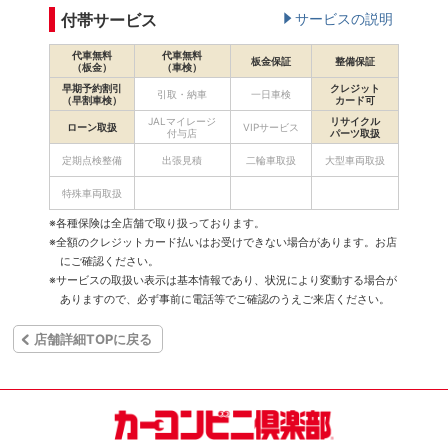
付帯サービス
サービスの説明
代車無料
代車無料
板金保証
整備保証
（板金）
（車検）
早期予約割引
クレジット
引取・納車
一日車検
（早割車検）
カード可
JALマイレージ
リサイクル
ローン取扱
VIPサービス
付与店
パーツ取扱
定期点検整備
出張見積
二輪車取扱
大型車両取扱
特殊車両取扱
※各種保険は全店舗で取り扱っております。
※全額のクレジットカード払いはお受けできない場合があります。お店
にご確認ください。
※サービスの取扱い表示は基本情報であり、状況により変動する場合が
ありますので、必ず事前に電話等でご確認のうえご来店ください。
店舗詳細TOPに戻る