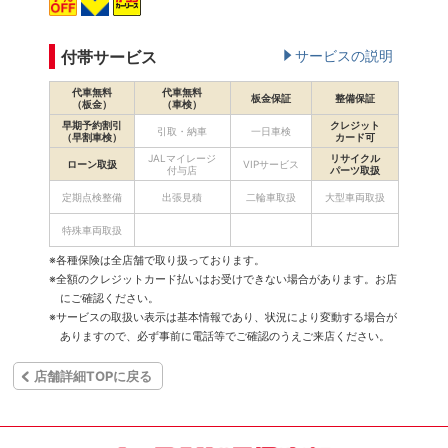
付帯サービス
サービスの説明
代車無料
代車無料
板金保証
整備保証
（板金）
（車検）
早期予約割引
クレジット
引取・納車
一日車検
（早割車検）
カード可
JALマイレージ
リサイクル
ローン取扱
VIPサービス
付与店
パーツ取扱
定期点検整備
出張見積
二輪車取扱
大型車両取扱
特殊車両取扱
※各種保険は全店舗で取り扱っております。
※全額のクレジットカード払いはお受けできない場合があります。お店
にご確認ください。
※サービスの取扱い表示は基本情報であり、状況により変動する場合が
ありますので、必ず事前に電話等でご確認のうえご来店ください。
店舗詳細TOPに戻る