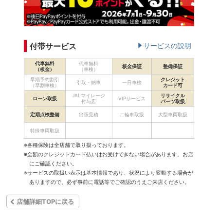
付帯サービス
サービスの説明
代車無料
代車無料
板金保証
整備保証
（板金）
（車検）
早期予約割引
クレジット
引取・納車
一日車検
（早割車検）
カード可
JALマイレージ
リサイクル
ローン取扱
VIPサービス
付与店
パーツ取扱
定期点検整備
出張見積
二輪車取扱
大型車両取扱
特殊車両取扱
※各種保険は全店舗で取り扱っております。
※全額のクレジットカード払いはお受けできない場合があります。お店
にご確認ください。
※サービスの取扱い表示は基本情報であり、状況により変動する場合が
ありますので、必ず事前に電話等でご確認のうえご来店ください。
店舗詳細TOPに戻る