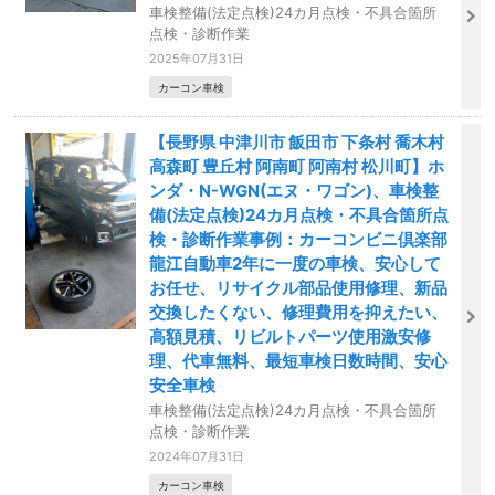
車検整備(法定点検)24カ月点検・不具合箇所
点検・診断作業
2025年07月31日
カーコン車検
【長野県 中津川市 飯田市 下条村 喬木村
高森町 豊丘村 阿南町 阿南村 松川町】ホ
ンダ・N-WGN(エヌ・ワゴン)、車検整
備(法定点検)24カ月点検・不具合箇所点
検・診断作業事例：カーコンビニ倶楽部
龍江自動車2年に一度の車検、安心して
お任せ、リサイクル部品使用修理、新品
交換したくない、修理費用を抑えたい、
高額見積、リビルトパーツ使用激安修
理、代車無料、最短車検日数時間、安心
安全車検
車検整備(法定点検)24カ月点検・不具合箇所
点検・診断作業
2024年07月31日
カーコン車検