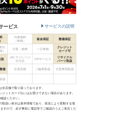
サービス
サービスの説明
料
代車無料
板金保証
整備保証
）
（車検）
割引
クレジット
引取・納車
一日車検
検）
カード可
JALマイレージ
リサイクル
取扱
VIPサービス
付与店
パーツ取扱
整備
出張見積
二輪車取扱
大型車両取扱
取扱
は全店舗で取り扱っております。
クレジットカード払いはお受けできない場合があります。
ご確認ください。
スの取扱い表示は基本情報であり、状況により変動する場
りますので、必ず事前に電話等でご確認のうえご来店くだ