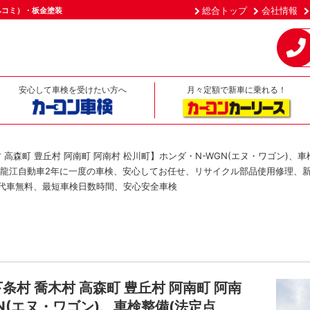
総合トップ
会社情報
ヘコミ）・板金塗装
安心して車検を受けたい方へ
月々定額で新車に乗れる！
村 高森町 豊丘村 阿南町 阿南村 松川町】ホンダ・N-WGN(エヌ・ワゴン)、
 龍江自動車2年に一度の車検、安心してお任せ、リサイクル部品使用修理、
代車無料、最短車検日数時間、安心安全車検
条村 喬木村 高森町 豊丘村 阿南町 阿南
N(エヌ・ワゴン)、車検整備(法定点