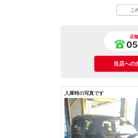
こ
店
05
当店への
入庫時の写真です