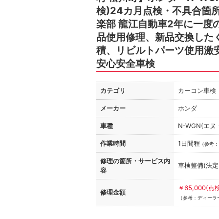
検)24カ月点検・不具合箇
楽部 龍江自動車2年に一度
品使用修理、新品交換した
積、リビルトパーツ使用激
安心安全車検
カテゴリ
カーコン車検
メーカー
ホンダ
車種
N-WGN(エヌ
作業時間
1日間程
（
参考：
修理の箇所・
サービス内
車検整備(法
容
￥65,000
修理金額
（参考：ディーラー