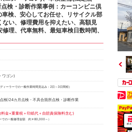
所点検・診断作業事例：カーコンビニ倶
の車検、安心してお任せ、リサイクル部
くない、修理費用を抑えたい、高額見
安修理、代車無料、最短車検日数時間、
・ワゴン)
ディーラーでの一般作業時間見込み：2日～3日間程）
定点検)24カ月点検・不具合箇所点検・診断作業
(点検料金+重量税＋印紙代＋自賠責保険料含む)
での一般修理金額 約￥80,000～）