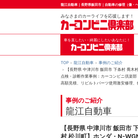
龍江自動車｜長野県飯田市｜自動車の修理（傷・
みなさまのカーライフを応援します！
車を直したい・綺麗にしたいあなたに！
TOP
龍江自動車
事例のご紹介
【長野県 中津川市 飯田市 下条村 喬木
点検・診断作業事例：カーコンビニ倶楽部
高額見積、リビルトパーツ使用激安修理、
事例のご紹介
龍江自動車
【長野県 中津川市 飯田市 下
村 松川町】ホンダ・N-WG