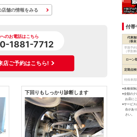
の店舗の情報をみる
付帯
舗へのお電話はこちら
代車無
（板金
0-1881-7712
早期予約
（早割車
ローン
来店ご予約はこちら!
定期点検
特殊車両
※各種保険
下回りもしっかり診断します
※全額の
お店に
※サービ
合があ
さい。