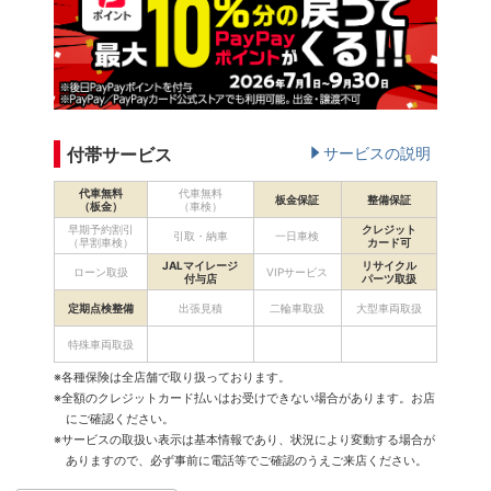
付帯サービス
サービスの説明
代車無料
代車無料
板金保証
整備保証
（板金）
（車検）
早期予約割引
クレジット
引取・納車
一日車検
（早割車検）
カード可
JALマイレージ
リサイクル
ローン取扱
VIPサービス
付与店
パーツ取扱
定期点検整備
出張見積
二輪車取扱
大型車両取扱
特殊車両取扱
※各種保険は全店舗で取り扱っております。
※全額のクレジットカード払いはお受けできない場合があります。お店
にご確認ください。
※サービスの取扱い表示は基本情報であり、状況により変動する場合が
ありますので、必ず事前に電話等でご確認のうえご来店ください。