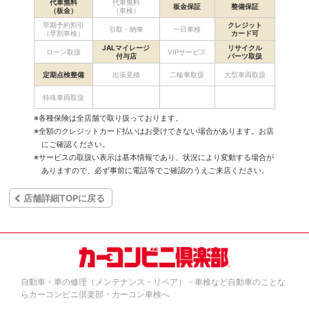
代車無料
代車無料
板金保証
整備保証
（板金）
（車検）
早期予約割引
クレジット
引取・納車
一日車検
（早割車検）
カード可
JALマイレージ
リサイクル
ローン取扱
VIPサービス
付与店
パーツ取扱
定期点検整備
出張見積
二輪車取扱
大型車両取扱
特殊車両取扱
※各種保険は全店舗で取り扱っております。
※全額のクレジットカード払いはお受けできない場合があります。お店
にご確認ください。
※サービスの取扱い表示は基本情報であり、状況により変動する場合が
ありますので、必ず事前に電話等でご確認のうえご来店ください。
店舗詳細TOPに戻る
自動車・車の修理（メンテナンス・リペア）・車検など自動車のことな
らカーコンビニ倶楽部・カーコン車検へ