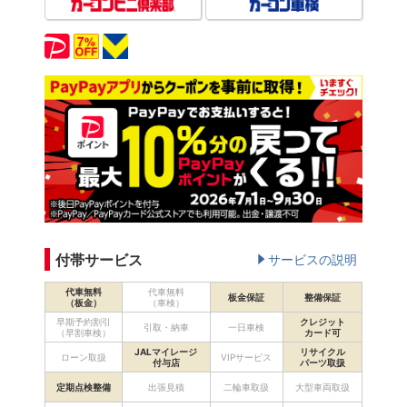
付帯サービス
サービスの説明
代車無料
代車無料
板金保証
整備保証
（板金）
（車検）
早期予約割引
クレジット
引取・納車
一日車検
（早割車検）
カード可
JALマイレージ
リサイクル
ローン取扱
VIPサービス
付与店
パーツ取扱
定期点検整備
出張見積
二輪車取扱
大型車両取扱