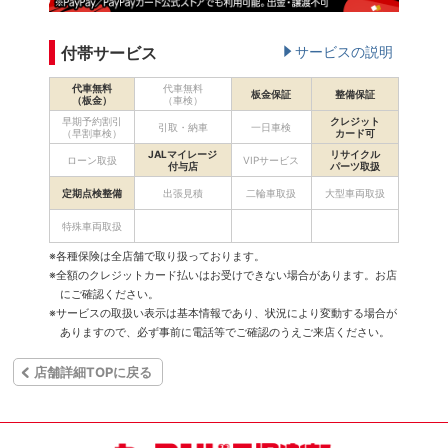
付帯サービス
サービスの説明
代車無料
代車無料
板金保証
整備保証
（板金）
（車検）
早期予約割引
クレジット
引取・納車
一日車検
（早割車検）
カード可
JALマイレージ
リサイクル
ローン取扱
VIPサービス
付与店
パーツ取扱
定期点検整備
出張見積
二輪車取扱
大型車両取扱
特殊車両取扱
※各種保険は全店舗で取り扱っております。
※全額のクレジットカード払いはお受けできない場合があります。お店
にご確認ください。
※サービスの取扱い表示は基本情報であり、状況により変動する場合が
ありますので、必ず事前に電話等でご確認のうえご来店ください。
店舗詳細TOPに戻る