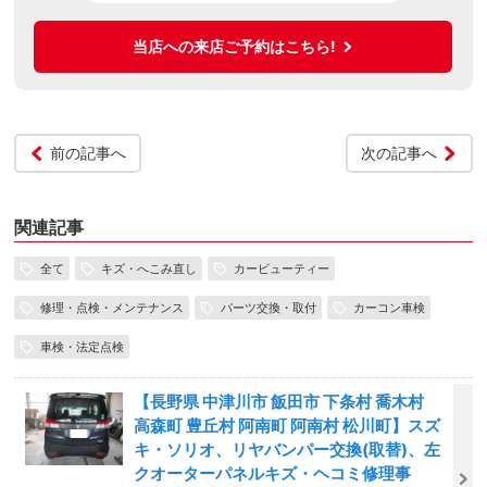
当店への来店ご予約はこちら!
前の記事へ
次の記事へ
関連記事
全て
キズ・へこみ直し
カービューティー
修理・点検・メンテナンス
パーツ交換・取付
カーコン車検
車検・法定点検
【長野県 中津川市 飯田市 下条村 喬木村
高森町 豊丘村 阿南町 阿南村 松川町】スズ
キ・ソリオ、リヤバンパー交換(取替)、左
クオーターパネルキズ・ヘコミ修理事