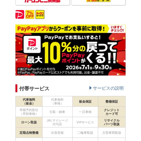
付帯サービス
サービスの説明
代車無料
代車無料
板金保証
整備保証
（板金）
（車検）
早期予約割引
クレジット
引取・納車
一日車検
（早割車検）
カード可
JALマイレージ
リサイクル
ローン取扱
VIPサービス
付与店
パーツ取扱
定期点検整備
出張見積
二輪車取扱
大型車両取扱