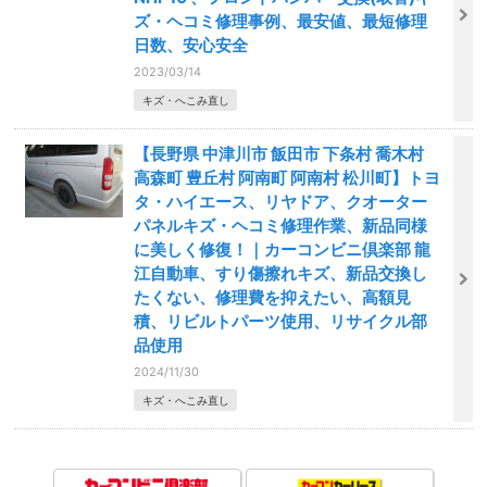
ズ・ヘコミ修理事例、最安値、最短修理
日数、安心安全
2023/03/14
キズ・へこみ直し
【長野県 中津川市 飯田市 下条村 喬木村
高森町 豊丘村 阿南町 阿南村 松川町】トヨ
タ・ハイエース、リヤドア、クオーター
パネルキズ・ヘコミ修理作業、新品同様
に美しく修復！｜カーコンビニ倶楽部 龍
江自動車、すり傷擦れキズ、新品交換し
たくない、修理費を抑えたい、高額見
積、リビルトパーツ使用、リサイクル部
品使用
2024/11/30
キズ・へこみ直し