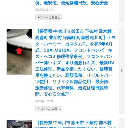
例、最安値、最短修理日数、安心安全
2023/04/30
キズ・へこみ直し
【長野県 中津川市 飯田市 下条村 喬木村
高森町 豊丘村 阿南町 阿南村 松川町】トヨ
タ・ルーミー、カスタムG、令和5年4月
式、5BA-M910A、フロントバンパーキ
ズ・ヘコミ修理作業事例、フロントバン
パー薄いキズ、すり傷擦れキズ、最新UV
工法修理、新品交換したくない、修理費
用を抑えたい、高額見積、リビルトパー
ツ使用、リサイクル部品使用、最安値、
激安修理、代車無料、最短修理日数時
間、安心安全修理
2024/01/28
キズ・へこみ直し
【長野県 中津川市 飯田市 下条村 喬木村