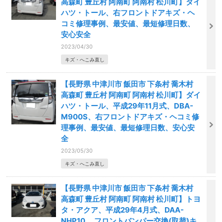
高森町 豊丘村 阿南町 阿南村 松川町】ダイ
ハツ・トール、右フロントドアキズ・ヘ
コミ修理事例、最安値、最短修理日数、
安心安全
2023/04/30
キズ・へこみ直し
【長野県 中津川市 飯田市 下条村 喬木村
高森町 豊丘村 阿南町 阿南村 松川町】ダイ
ハツ・トール、平成29年11月式、DBA-
M900S、右フロントドアキズ・ヘコミ修
理事例、最安値、最短修理日数、安心安
全
2023/05/30
キズ・へこみ直し
【長野県 中津川市 飯田市 下条村 喬木村
高森町 豊丘村 阿南町 阿南村 松川町】トヨ
タ・アクア、平成29年4月式、DAA-
NHP10 、フロントバンパー交換(取替)キ