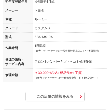
初年度登録年月
令和5年4月式
メーカー
トヨタ
車種
ルーミー
グレード
カスタムG
型式
5BA-M910A
1日間程
作業時間
（
参考：ディーラーでの一般作業時間見込み：4～5日間程）
修理の箇所・
フロントバンパーキズ・ヘコミ修理作業
サービス内容
￥30,000-(税込+部品代金+工賃)
修理金額
（参考：ディーラーでの一般修理金額 約￥60,000-～）
この店舗の情報をみる