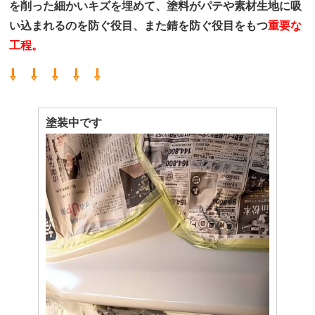
を削った細かいキズを埋めて、塗料がパテや素材生地に吸
い込まれるのを防ぐ役目、また錆を防ぐ役目をもつ
重要な
工程。
⇩ ⇩ ⇩ ⇩ ⇩
塗装中です