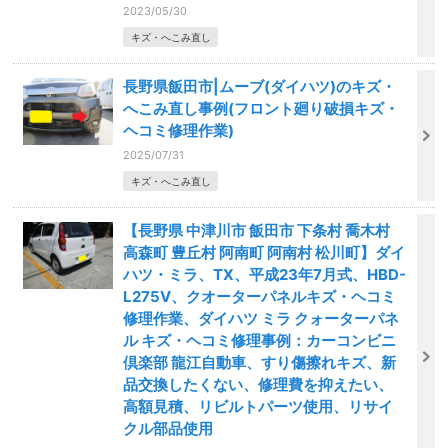
2023/05/30
キズ・へこみ直し
長野県飯田市|ムーブ(ダイハツ)のキズ・
へこみ直し事例(フロント廻り破損キズ・
ヘコミ修理作業)
2025/07/31
キズ・へこみ直し
【長野県 中津川市 飯田市 下条村 喬木村
高森町 豊丘村 阿南町 阿南村 松川町】ダイ
ハツ・ミラ、TX、平成23年7月式、HBD-
L275V、クオーターパネルキズ・ヘコミ
修理作業、ダイハツ ミラ クォーターパネ
ル キズ・ヘコミ修理事例：カーコンビニ
倶楽部 龍江自動車、すり傷擦れキズ、新
品交換したくない、修理費を抑えたい、
高額見積、リビルトパーツ使用、リサイ
クル部品使用