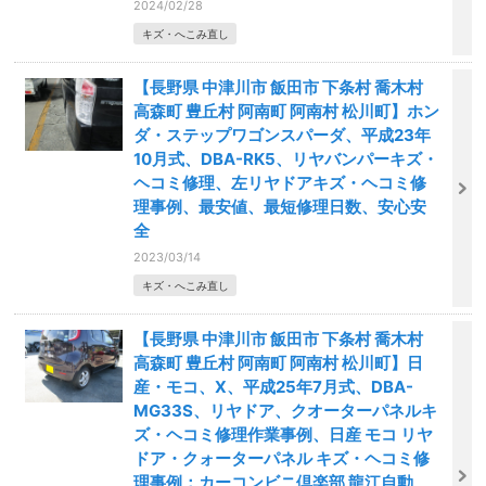
2024/02/28
キズ・へこみ直し
【長野県 中津川市 飯田市 下条村 喬木村
高森町 豊丘村 阿南町 阿南村 松川町】ホン
ダ・ステップワゴンスパーダ、平成23年
10月式、DBA-RK5、リヤバンパーキズ・
ヘコミ修理、左リヤドアキズ・ヘコミ修
理事例、最安値、最短修理日数、安心安
全
2023/03/14
キズ・へこみ直し
【長野県 中津川市 飯田市 下条村 喬木村
高森町 豊丘村 阿南町 阿南村 松川町】日
産・モコ、X、平成25年7月式、DBA-
MG33S、リヤドア、クオーターパネルキ
ズ・ヘコミ修理作業事例、日産 モコ リヤ
ドア・クォーターパネル キズ・ヘコミ修
理事例：カーコンビニ倶楽部 龍江自動