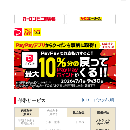
付帯サービス
サービスの説明
代車無料
代車無料
板金保証
整備保証
（板金）
（車検）
早期予約割引
クレジット
引取・納車
一日車検
（早割車検）
カード可
JALマイレージ
リサイクル