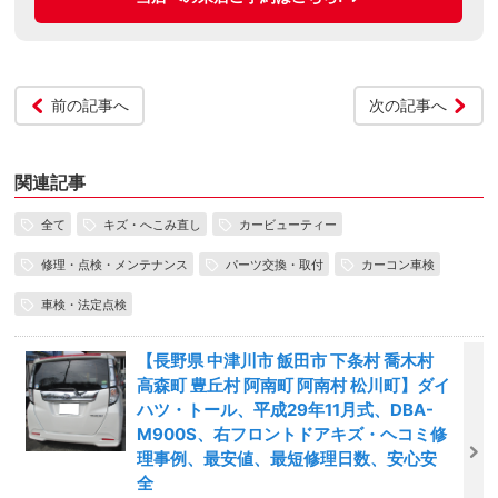
前の記事へ
次の記事へ
関連記事
全て
キズ・へこみ直し
カービューティー
修理・点検・メンテナンス
パーツ交換・取付
カーコン車検
車検・法定点検
【長野県 中津川市 飯田市 下条村 喬木村
高森町 豊丘村 阿南町 阿南村 松川町】ダイ
ハツ・トール、平成29年11月式、DBA-
M900S、右フロントドアキズ・ヘコミ修
理事例、最安値、最短修理日数、安心安
全