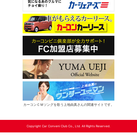
カーコンＣＭソングを歌う上地由真さんの関連サイトです。
Copyright Car Conveni Club Co., Ltd. All Rights Reserved.