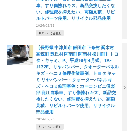
車、すり傷擦れキズ、新品交換したくな
い、修理費を抑えたい、高額見積、リビ
ルトパーツ使用、リサイクル部品使用
2024/02/28
キズ・へこみ直し
【長野県 中津川市 飯田市 下条村 喬木村
高森町 豊丘村 阿南町 阿南村 松川町】トヨ
タ・キャミ、P、平成16年4月式、TA-
J122E、リヤバンパー、クオーターパネル
キズ・ヘコミ修理作業事例、トヨタ キャ
ミ リヤバンパー・クォーターパネル キ
ズ・ヘコミ修理事例：カーコンビニ倶楽
部 龍江自動車、すり傷擦れキズ、新品交
換したくない、修理費を抑えたい、高額
見積、リビルトパーツ使用、リサイクル
部品使用
2024/02/28
キズ・へこみ直し