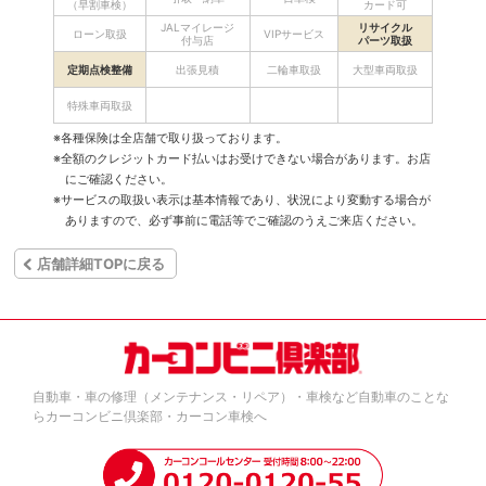
（早割車検）
カード可
JALマイレージ
リサイクル
ローン取扱
VIPサービス
付与店
パーツ取扱
定期点検整備
出張見積
二輪車取扱
大型車両取扱
特殊車両取扱
※各種保険は全店舗で取り扱っております。
※全額のクレジットカード払いはお受けできない場合があります。お店
にご確認ください。
※サービスの取扱い表示は基本情報であり、状況により変動する場合が
ありますので、必ず事前に電話等でご確認のうえご来店ください。
店舗詳細TOPに戻る
自動車・車の修理（メンテナンス・リペア）・車検など自動車のことな
らカーコンビニ倶楽部・カーコン車検へ