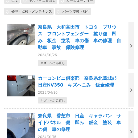
全て
キズ・へこみ直し
カービューティー
修理・点検・メンテナンス
パーツ交換・取付
奈良県 大和高田市 トヨタ プリウ
ス フロントフェンダー 擦り傷 凹
み 板金 塗装 車の傷 車の修理 自
動車 事故 保険修理
2024/01/25
キズ・へこみ直し
カーコンビニ俱楽部 奈良県北葛城郡
日産NV350 キズへこみ 鈑金修理
2025/04/30
キズ・へこみ直し
奈良県 香芝市 日産 キャラバン サ
イドパネル 傷 凹み 鈑金 塗装 車
の傷 車の修理
2024/01/15