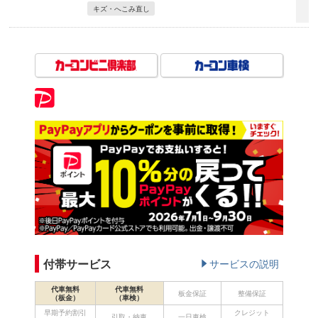
キズ・へこみ直し
付帯サービス
サービスの説明
代車無料
代車無料
板金保証
整備保証
（板金）
（車検）
早期予約割引
クレジット
引取・納車
一日車検