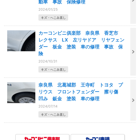
動車 事故 保険修理
2024/01/25
キズ・へこみ直し
カーコンビニ俱楽部 奈良県 香芝市
レクサス LX 左リヤドア リヤフェン
ダー 板金 塗装 車の修理 事故 保
険
2024/10/31
キズ・へこみ直し
奈良県 北葛城郡 王寺町 トヨタ プ
リウス フロントフェンダー 擦り傷
凹み 鈑金 塗装 車の修理
2024/07/14
キズ・へこみ直し