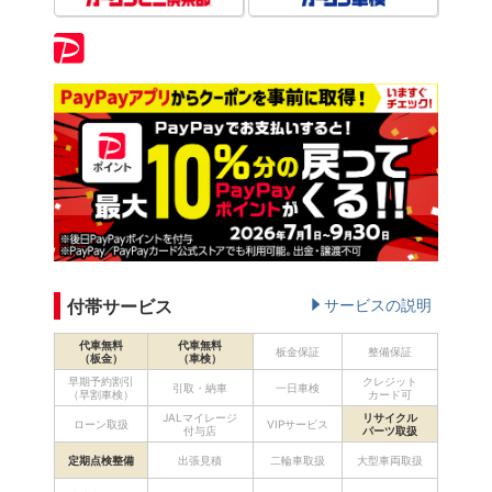
付帯サービス
サービスの説明
代車無料
代車無料
板金保証
整備保証
（板金）
（車検）
早期予約割引
クレジット
引取・納車
一日車検
（早割車検）
カード可
JALマイレージ
リサイクル
ローン取扱
VIPサービス
付与店
パーツ取扱
定期点検整備
出張見積
二輪車取扱
大型車両取扱