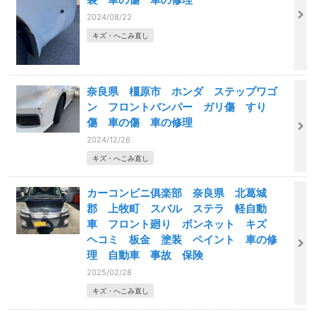
2024/08/22
キズ・へこみ直し
奈良県 橿原市 ホンダ ステップワゴ
ン フロントバンパー ガリ傷 すり
傷 車の傷 車の修理
2024/12/26
キズ・へこみ直し
カーコンビニ俱楽部 奈良県 北葛城
郡 上牧町 スバル ステラ 軽自動
車 フロント廻り ボンネット キズ
ヘコミ 板金 塗装 ペイント 車の修
理 自動車 事故 保険
2025/02/28
キズ・へこみ直し