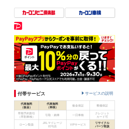
付帯サービス
サービスの説明
代車無料
代車無料
板金保証
整備保証
（板金）
（車検）
早期予約割引
クレジット
引取・納車
一日車検
（早割車検）
カード可
JALマイレージ
リサイクル
ローン取扱
VIPサービス
付与店
パーツ取扱