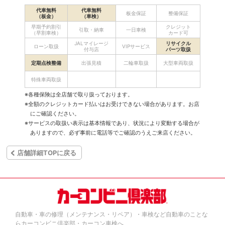
代車無料
代車無料
板金保証
整備保証
（板金）
（車検）
早期予約割引
クレジット
引取・納車
一日車検
（早割車検）
カード可
JALマイレージ
リサイクル
ローン取扱
VIPサービス
付与店
パーツ取扱
定期点検整備
出張見積
二輪車取扱
大型車両取扱
特殊車両取扱
※各種保険は全店舗で取り扱っております。
※全額のクレジットカード払いはお受けできない場合があります。お店
にご確認ください。
※サービスの取扱い表示は基本情報であり、状況により変動する場合が
ありますので、必ず事前に電話等でご確認のうえご来店ください。
店舗詳細TOPに戻る
自動車・車の修理（メンテナンス・リペア）・車検など自動車のことな
らカーコンビニ倶楽部・カーコン車検へ