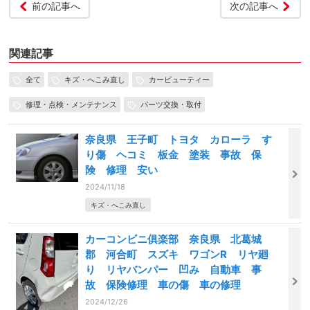
前の記事へ
次の記事へ
関連記事
全て
キズ・へこみ直し
カービューティー
修理・点検・メンテナンス
パーツ交換・取付
奈良県 王子町 トヨタ カローラ す
り傷 ヘコミ 板金 塗装 事故 保
険 修理 安い
2024/11/18
キズ・へこみ直し
カーコンビニ俱楽部 奈良県 北葛城
郡 河合町 スズキ ワゴンR リヤ廻
り リヤバンパー 凹み 自動車 事
故 保険修理 車の傷 車の修理
2024/12/26