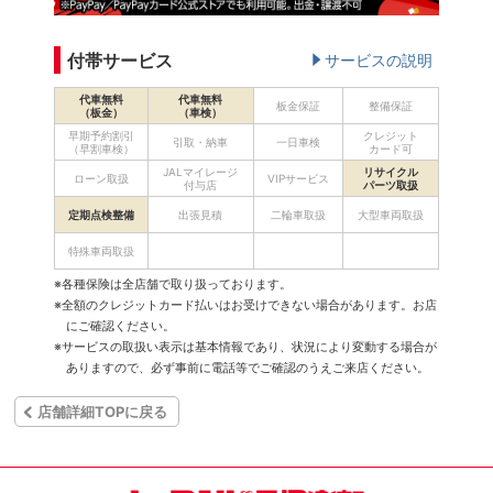
付帯サービス
サービスの説明
代車無料
代車無料
板金保証
整備保証
（板金）
（車検）
早期予約割引
クレジット
引取・納車
一日車検
（早割車検）
カード可
JALマイレージ
リサイクル
ローン取扱
VIPサービス
付与店
パーツ取扱
定期点検整備
出張見積
二輪車取扱
大型車両取扱
特殊車両取扱
※各種保険は全店舗で取り扱っております。
※全額のクレジットカード払いはお受けできない場合があります。お店
にご確認ください。
※サービスの取扱い表示は基本情報であり、状況により変動する場合が
ありますので、必ず事前に電話等でご確認のうえご来店ください。
店舗詳細TOPに戻る