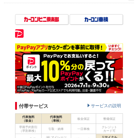
付帯サービス
サービスの説明
代車無料
代車無料
板金保証
整備保証
（板金）
（車検）
早期予約割引
クレジット
引取・納車
一日車検
（早割車検）
カード可
JALマイレージ
リサイクル