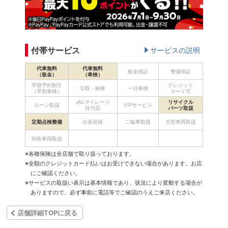
付帯サービス
サービスの説明
代車無料
代車無料
板金保証
整備保証
（板金）
（車検）
早期予約割引
クレジット
引取・納車
一日車検
（早割車検）
カード可
JALマイレージ
リサイクル
ローン取扱
VIPサービス
付与店
パーツ取扱
定期点検整備
出張見積
二輪車取扱
大型車両取扱
特殊車両取扱
※各種保険は全店舗で取り扱っております。
※全額のクレジットカード払いはお受けできない場合があります。お店
にご確認ください。
※サービスの取扱い表示は基本情報であり、状況により変動する場合が
ありますので、必ず事前に電話等でご確認のうえご来店ください。
店舗詳細TOPに戻る