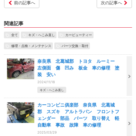
前の記事へ
次の記事へ
関連記事
全て
キズ・へこみ直し
カービューティー
修理・点検・メンテナンス
パーツ交換・取付
奈良県 北葛城郡 トヨタ ルーミー
左側面 傷 凹み 板金 車の修理 塗
装 安い
2024/11/18
キズ・へこみ直し
カーコンビニ俱楽部 奈良県 北葛城
郡 スズキ アルトラパン フロントフ
ェンダー 部品 パーツ 取り替え 軽
自動車 事故 故障 車の修理
2025/03/29