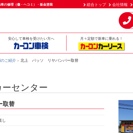
総合トップ
会社情報
動車の修理（傷・ヘコミ）・板金塗装
安心して車検を受けたい方へ
月々定額で新車に乗れる！
例のご紹介
北上 パッソ リヤバンパー取替
カーセンター
ー取替
直し