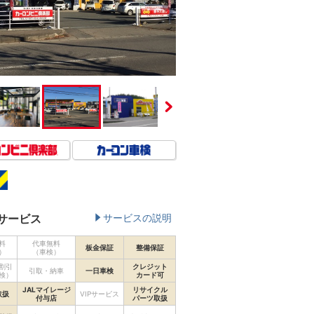
サービス
サービスの説明
料
代車無料
板金保証
整備保証
）
（車検）
割引
クレジット
引取・納車
一日車検
検）
カード可
JALマイレージ
リサイクル
取扱
VIPサービス
付与店
パーツ取扱