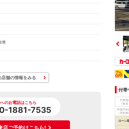
取替
の店舗の情報をみる
付帯
代車無
舗へのお電話はこちら
（板金
0-1881-7535
早期予約
（早割車
ローン
来店ご予約はこちら!