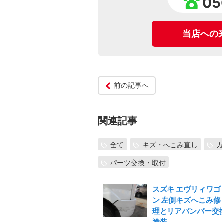
05
当店への
前の記事へ
関連記事
全て
キズ・へこみ直し
パーツ交換・取付
スズキ エヴリィワゴ
ン 左側キズへこみ修
理とリアバンパー交
塗装