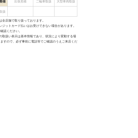
整備
出張見積
二輪車取扱
大型車両取扱
取扱
は全店舗で取り扱っております。
クレジットカード払いはお受けできない場合があります。
ご確認ください。
スの取扱い表示は基本情報であり、状況により変動する場
りますので、必ず事前に電話等でご確認のうえご来店くだ