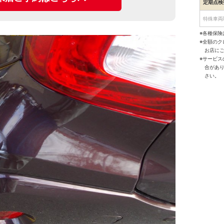
定期点検
特殊車両
※各種保険
※全額の
お店に
※サービ
合があ
さい。