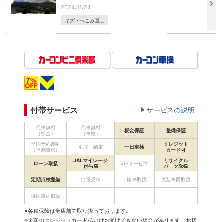
2024/11/24
キズ・へこみ直し
付帯サービス
サービスの説明
代車無料
代車無料
板金保証
整備保証
（板金）
（車検）
早期予約割引
クレジット
引取・納車
一日車検
（早割車検）
カード可
JALマイレージ
リサイクル
ローン取扱
VIPサービス
付与店
パーツ取扱
定期点検整備
出張見積
二輪車取扱
大型車両取扱
特殊車両取扱
※各種保険は全店舗で取り扱っております。
※全額のクレジットカード払いはお受けできない場合があります。お店