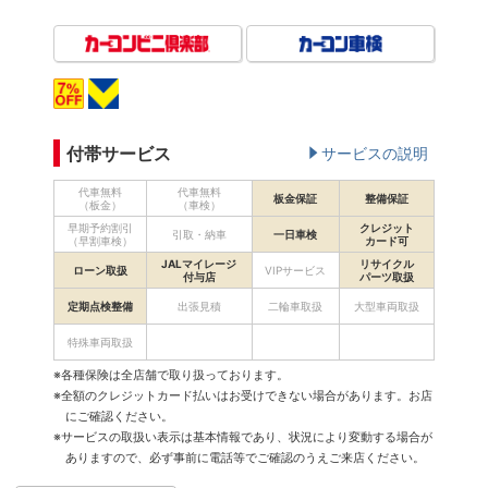
付帯サービス
サービスの説明
代車無料
代車無料
板金保証
整備保証
（板金）
（車検）
早期予約割引
クレジット
引取・納車
一日車検
（早割車検）
カード可
JALマイレージ
リサイクル
ローン取扱
VIPサービス
付与店
パーツ取扱
定期点検整備
出張見積
二輪車取扱
大型車両取扱
特殊車両取扱
※各種保険は全店舗で取り扱っております。
※全額のクレジットカード払いはお受けできない場合があります。お店
にご確認ください。
※サービスの取扱い表示は基本情報であり、状況により変動する場合が
ありますので、必ず事前に電話等でご確認のうえご来店ください。