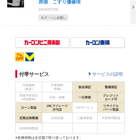
席側 こすり傷修理
2024/07/06
キズ・へこみ直し
付帯サービス
サービスの説明
代車無料
代車無料
板金保証
整備保証
（板金）
（車検）
早期予約割引
クレジット
引取・納車
一日車検
（早割車検）
カード可
JALマイレージ
リサイクル
ローン取扱
VIPサービス
付与店
パーツ取扱
定期点検整備
出張見積
二輪車取扱
大型車両取扱
特殊車両取扱
※各種保険は全店舗で取り扱っております。