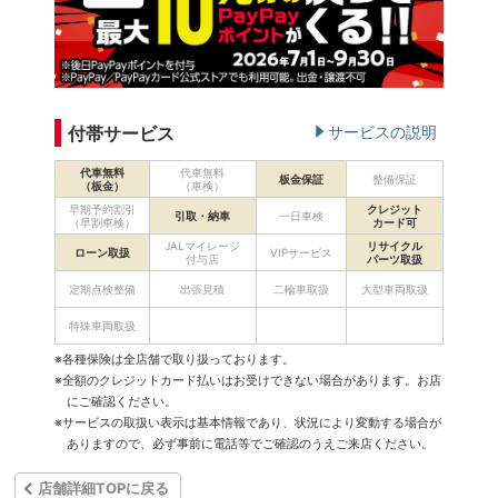
付帯サービス
サービスの説明
代車無料
代車無料
板金保証
整備保証
（板金）
（車検）
早期予約割引
クレジット
引取・納車
一日車検
（早割車検）
カード可
JALマイレージ
リサイクル
ローン取扱
VIPサービス
付与店
パーツ取扱
定期点検整備
出張見積
二輪車取扱
大型車両取扱
特殊車両取扱
※各種保険は全店舗で取り扱っております。
※全額のクレジットカード払いはお受けできない場合があります。お店
にご確認ください。
※サービスの取扱い表示は基本情報であり、状況により変動する場合が
ありますので、必ず事前に電話等でご確認のうえご来店ください。
店舗詳細TOPに戻る