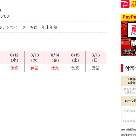
0
8:00
ルデンウイーク お盆 年末年始
8/12
8/13
8/14
8/15
8/16
（水）
（木）
（金）
(土)
（日）
付帯
休業
休業
休業
営業
営業
代車無
（板金
早期予約
（早割車
ローン
定期点検
特殊車両
※各種保険
※全額の