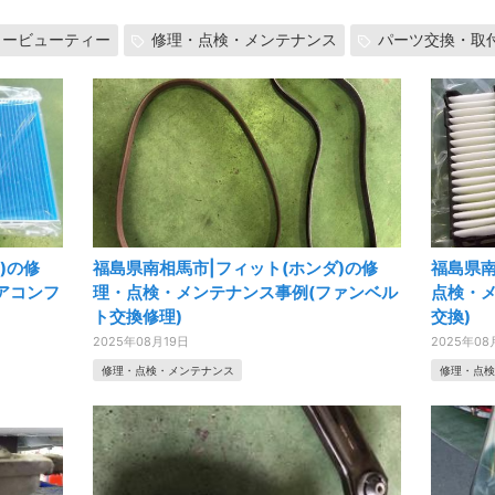
カービューティー
修理・点検・メンテナンス
パーツ交換・取
)の修
福島県南相馬市|フィット(ホンダ)の修
福島県南
アコンフ
理・点検・メンテナンス事例(ファンベル
点検・
ト交換修理)
交換)
2025年08月19日
2025年08
修理・点検・メンテナンス
修理・点検