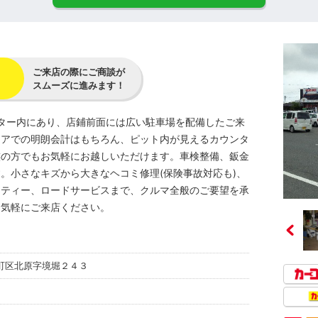
ご来店の際にご商談が
スムーズに進みます！
ンター内にあり、店鋪前面には広い駐車場を配備したご来
ロアでの明朗会計はもちろん、ピット内が見えるカウンタ
族の方でもお気軽にお越しいただけます。車検整備、鈑金
。小さなキズから大きなヘコミ修理(保険事故対応も)、
ーティー、ロードサービスまで、クルマ全般のご要望を承
お気軽にご来店ください。
町区北原字境堀２４３