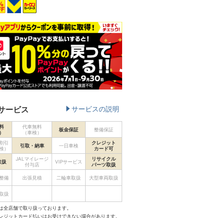
サービス
サービスの説明
料
代車無料
板金保証
整備保証
）
（車検）
割引
クレジット
引取・納車
一日車検
検）
カード可
JALマイレージ
リサイクル
取扱
VIPサービス
付与店
パーツ取扱
整備
出張見積
二輪車取扱
大型車両取扱
取扱
は全店舗で取り扱っております。
クレジットカード払いはお受けできない場合があります。