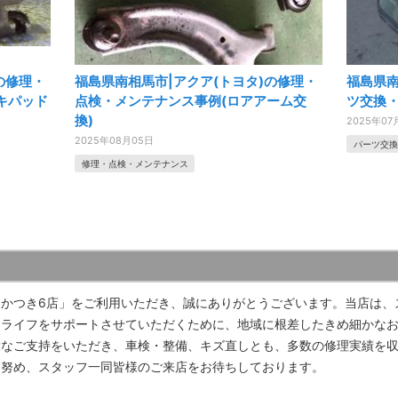
の修理・
福島県南相馬市|アクア(トヨタ)の修理・
福島県南
キパッド
点検・メンテナンス事例(ロアアーム交
ツ交換・
換)
2025年07
2025年08月05日
パーツ交換
修理・点検・メンテナンス
かつき6店」をご利用いただき、誠にありがとうございます。当店は、
ーライフをサポートさせていただくために、地域に根差したきめ細かな
大なご支持をいただき、車検・整備、キズ直しとも、多数の修理実績を
に努め、スタッフ一同皆様のご来店をお待ちしております。