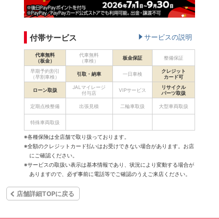
付帯サービス
サービスの説明
代車無料
代車無料
板金保証
整備保証
（板金）
（車検）
早期予約割引
クレジット
引取・納車
一日車検
（早割車検）
カード可
JALマイレージ
リサイクル
ローン取扱
VIPサービス
付与店
パーツ取扱
定期点検整備
出張見積
二輪車取扱
大型車両取扱
特殊車両取扱
※各種保険は全店舗で取り扱っております。
※全額のクレジットカード払いはお受けできない場合があります。お店
にご確認ください。
※サービスの取扱い表示は基本情報であり、状況により変動する場合が
ありますので、必ず事前に電話等でご確認のうえご来店ください。
店舗詳細TOPに戻る