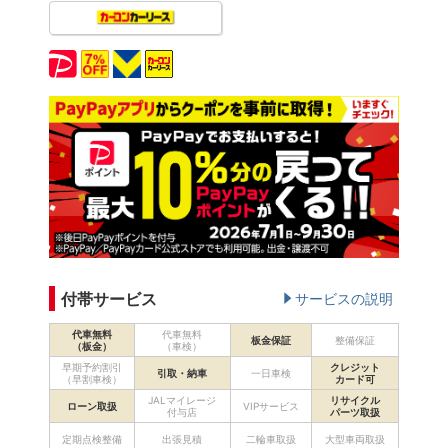
付帯サービス
サービスの説明
代車無料
代車無料
板金保証
整備保証
（板金）
（車検）
早期予約割引
クレジット
引取・納車
一日車検
（早割車検）
カード可
JALマイレージ
リサイクル
ローン取扱
VIPサービス
付与店
パーツ取扱
定期点検整備
出張見積
二輪車取扱
大型車両取扱