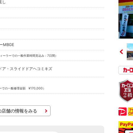
直し
SーMBGE
ィーラーでの一般作業時間見込み：7日間）
ドア・スライドドアヘコミキズ
での一般修理金額 ¥170,000）
の店舗の情報をみる