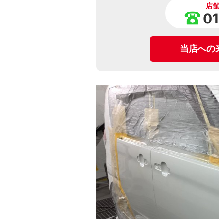
店
0
当店への