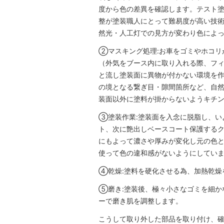
度から色の差異を確認します。テスト塗
整が塗装職人にとって難易度が高い技
然光・人工灯での見方が変わり色によ
②マスキング処理:お車をゴミやホコリ
（外気をブース内に取り入れる際、フ
と流し塗装面に異物が付かない環境を
の境となる繋ぎ目・隙間箇所など、自然
装面以外に塗料が掛からないようキチ
③塗装作業:塗装面を入念に脱脂し、い
ト、次に艶出しベースコート保護する
にもよって濃さや厚みが変化し元の色
使って色の違和感がないようにしてい
④乾燥:塗料を硬化させる為、加熱乾燥
⑤磨き:塗装後、極々小さなゴミを細か
ーで磨き肌を調整します。
こうして取り外した部品を取り付け、