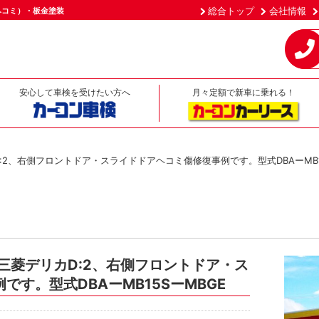
総合トップ
会社情報
ヘコミ）・板金塗装
安心して車検を受けたい方へ
月々定額で新車に乗れる！
:2、右側フロントドア・スライドドアヘコミ傷修復事例です。型式DBAーMB1
三菱デリカD:2、右側フロントドア・ス
す。型式DBAーMB15SーMBGE