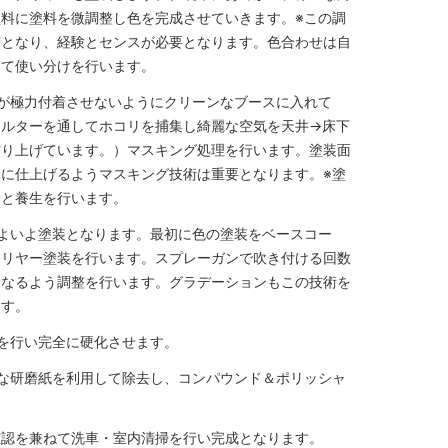
料に塗料を微調整し色を完成させていきます。※この調
術となり、経験とセンスが必要となります。色合わせは自
って使い分けを行います。
が極力付着させないようにクリーンなブースに入れて
ィルターを通してホコリを捕集し綺麗な空気を天井→床下
作り上げています。）マスキング処理を行います。塗装面
に仕上げるようマスキング技術は重要となります。※塗
ンと養生を行います。
よいよ塗装となります。最初に色の塗装をベースコー
クリヤー塗装を行います。スプレーガンで吹き付ける回数
となるよう調整を行います。グラデーションもこの技術を
ます。
を行い完全に硬化させます。
な研磨紙を利用して除去し、コンパウンド＆ポリッシャ
確認を兼ねて洗車・室内清掃を行い完成となります。