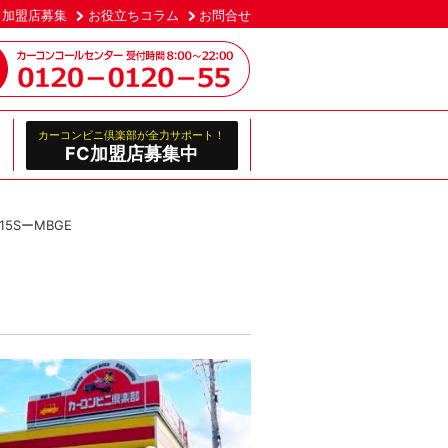
加盟店募集
お役立ちコラム
お問合せ
カーコンビニ倶楽部が全力サポート！
FC加盟店募集中
5SーMBGE