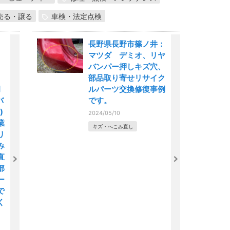
売る・譲る
車検・法定点検
長野県長野市篠ノ井：
マツダ デミオ、リヤ
バンパー押しキズ穴、
部品取り寄せリサイク
月
ルパーツ交換修復事例
バ
です。
)
2024/05/10
業
キズ・へこみ直し
リ
み
直
部
ー
で
く
、