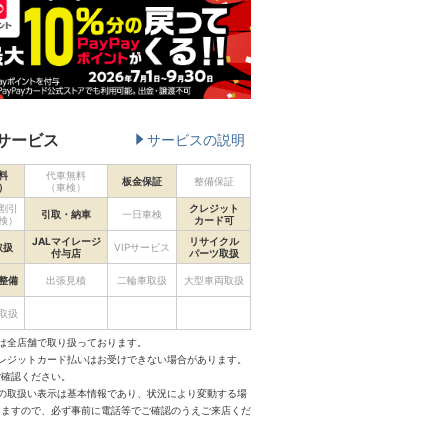
サービス
サービスの説明
料
代車無料
板金保証
整備保証
）
（車検）
割引
クレジット
引取・納車
一日車検
検）
カード可
JALマイレージ
リサイクル
取扱
VIPサービス
付与店
パーツ取扱
整備
出張見積
二輪車取扱
大型車両取扱
取扱
は全店舗で取り扱っております。
クレジットカード払いはお受けできない場合があります。
ご確認ください。
スの取扱い表示は基本情報であり、状況により変動する場
りますので、必ず事前に電話等でご確認のうえご来店くだ