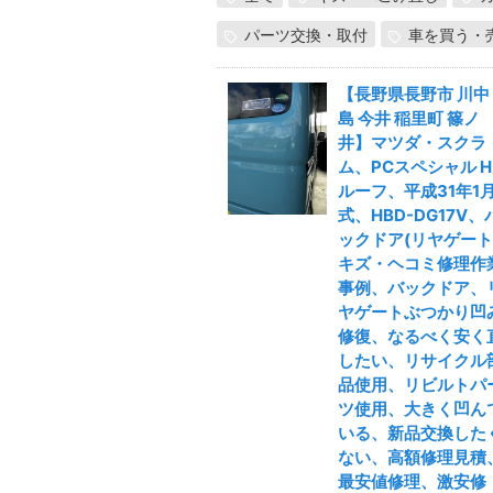
パーツ交換・取付
車を買う・
【長野県長野市 川中
島 今井 稲里町 篠ノ
井】マツダ・スクラ
ム、PCスペシャル H
ルーフ、平成31年1
式、HBD-DG17V、
ックドア(リヤゲート
キズ・ヘコミ修理作
事例、バックドア、
ヤゲートぶつかり凹
修復、なるべく安く
したい、リサイクル
品使用、リビルトパ
ツ使用、大きく凹ん
いる、新品交換した
ない、高額修理見積
最安値修理、激安修