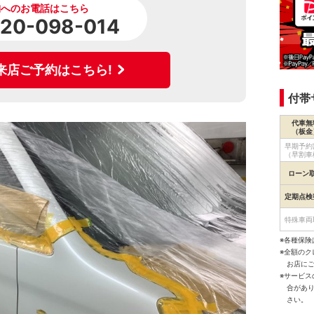
舗へのお電話はこちら
120-098-014
来店ご予約はこちら!
付帯
代車無
（板金
早期予約
（早割車
ローン
定期点検
特殊車両
※各種保険
※全額の
お店に
※サービ
合があ
さい。