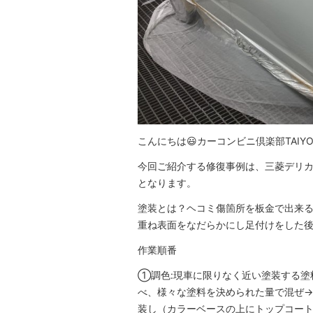
こんにちは😃カーコンビニ倶楽部TAIY
今回ご紹介する修復事例は、三菱デリカ
となります。
塗装とは？ヘコミ傷箇所を板金で出来
重ね表面をなだらかにし足付けをした後
作業順番
①調色:現車に限りなく近い塗装する塗
べ、様々な塗料を決められた量で混ぜ
装し（カラーベースの上にトップコー