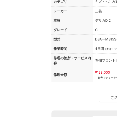
カテゴリ
キズ・へこみ
メーカー
三菱
車種
デリカD:2
グレード
G
型式
DBAーMB15
作業時間
4日間
（
参考：デ
修理の箇所・
サービス内
右側フロント
容
¥128,000
修理金額
（参考：ディーラー
こ