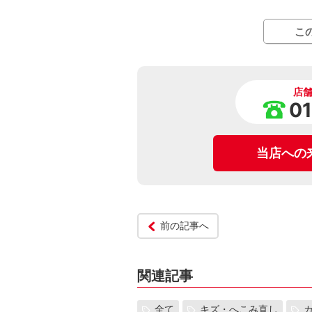
こ
店
0
当店への
前の記事へ
関連記事
全て
キズ・へこみ直し