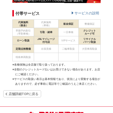
付帯サービス
サービスの説明
代車無料
代車無料
板金保証
整備保証
（板金）
（車検）
早期予約割引
クレジット
引取・納車
一日車検
（早割車検）
カード可
JALマイレージ
リサイクル
ローン取扱
VIPサービス
付与店
パーツ取扱
定期点検整備
出張見積
二輪車取扱
大型車両取扱
特殊車両取扱
※各種保険は全店舗で取り扱っております。
※全額のクレジットカード払いはお受けできない場合があります。お店
にご確認ください。
※サービスの取扱い表示は基本情報であり、状況により変動する場合が
ありますので、必ず事前に電話等でご確認のうえご来店ください。
店舗詳細TOPに戻る