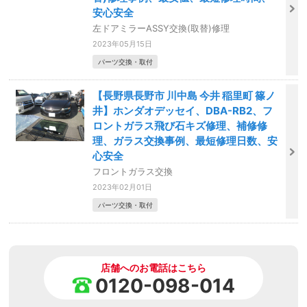
安心安全
左ドアミラーASSY交換(取替)修理
2023年05月15日
パーツ交換・取付
【長野県長野市 川中島 今井 稲里町 篠ノ
井】ホンダオデッセイ、DBA-RB2、フ
ロントガラス飛び石キズ修理、補修修
理、ガラス交換事例、最短修理日数、安
心安全
フロントガラス交換
2023年02月01日
パーツ交換・取付
店舗へのお電話はこちら
0120-098-014