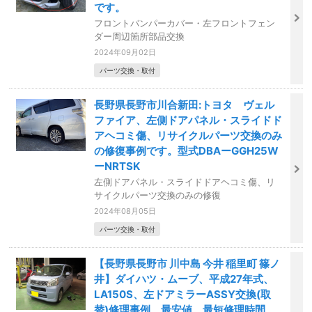
です。
フロントバンパーカバー・左フロントフェン
ダー周辺箇所部品交換
2024年09月02日
パーツ交換・取付
長野県長野市川合新田:トヨタ ヴェル
ファイア、左側ドアパネル・スライドド
アヘコミ傷、リサイクルパーツ交換のみ
の修復事例です。型式DBAーGGH25W
ーNRTSK
左側ドアパネル・スライドドアヘコミ傷、リ
サイクルパーツ交換のみの修復
2024年08月05日
パーツ交換・取付
【長野県長野市 川中島 今井 稲里町 篠ノ
井】ダイハツ・ムーブ、平成27年式、
LA150S、左ドアミラーASSY交換(取
替)修理事例、最安値、最短修理時間、