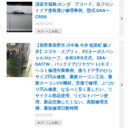
須坂市福島:ホンダ アコード、右フロン
トドア塗装透け修理事例、型式:DAAー
CR86
2025/12/13
キズ・へこみ直し
【長野県長野市 川中島 今井 稲里町 篠ノ
井】スズキ・エブリィ、PZターボスペシ
ャル Hルーフ、令和3年9月式、3BA-
DA17W、バックドア(リヤゲート)キズ・
ヘコミ修理作業事例、後ろドア手のひら
サイズ凹み修復、最新カーコン工法、最
新カーコンUV機材、安価で修理、ぶつか
り凹み修復、なるべく安く直したい、リ
サイクル部品使用、リビルトパーツ使
用、新品交換したくない、高額修理見
積、最短修理日数時間
2023/12/16
キズ・へこみ直し