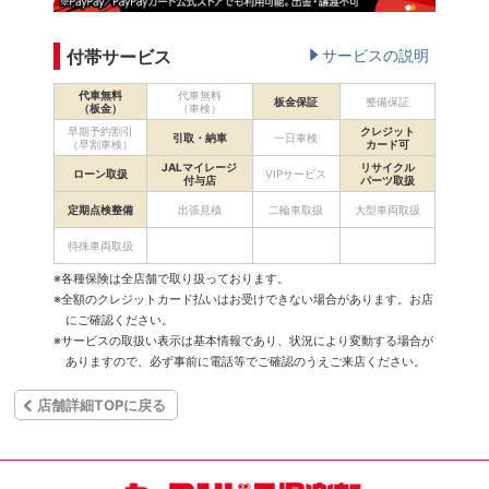
付帯サービス
サービスの説明
代車無料
代車無料
板金保証
整備保証
（板金）
（車検）
早期予約割引
クレジット
引取・納車
一日車検
（早割車検）
カード可
JALマイレージ
リサイクル
ローン取扱
VIPサービス
付与店
パーツ取扱
定期点検整備
出張見積
二輪車取扱
大型車両取扱
特殊車両取扱
※各種保険は全店舗で取り扱っております。
※全額のクレジットカード払いはお受けできない場合があります。お店
にご確認ください。
※サービスの取扱い表示は基本情報であり、状況により変動する場合が
ありますので、必ず事前に電話等でご確認のうえご来店ください。
店舗詳細TOPに戻る