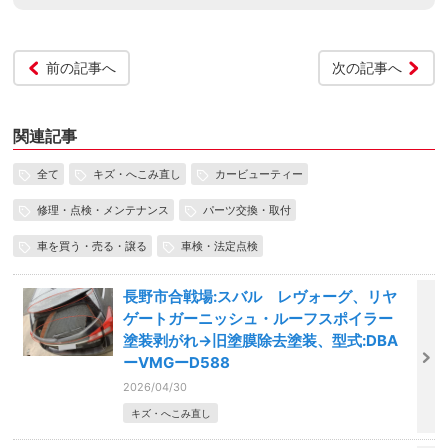
前の記事へ
次の記事へ
関連記事
全て
キズ・へこみ直し
カービューティー
修理・点検・メンテナンス
パーツ交換・取付
車を買う・売る・譲る
車検・法定点検
長野市合戦場:スバル レヴォーグ、リヤ
ゲートガーニッシュ・ルーフスポイラー
塗装剥がれ→旧塗膜除去塗装、型式:DBA
ーVMGーD588
2026/04/30
キズ・へこみ直し