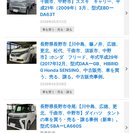
千曲市、中野市】スズキ キャリー、平
成21年（2009年）3月 、型式EBDー
DA63T
2026年05月22日
車を買う・売る・譲る
長野県長野市【川中島、篠ノ井、広徳、
更北、松代、千曲市、須坂市、中野
市】:ホンダ フリード、年式平成29年
(2017年)2月、型式DAAーGB、HIBRID
G Honda SENSING、中古販売、車を買
う、売る、譲る。中古販売事例。
2026年05月09日
車を買う・売る・譲る
長野県長野市寺尾:【川中島、広徳、更
北、千曲市、中野市】ダイハツ タント
の車を買う・売る・譲る事例（新車）。
型式:5BAーLA660S
新車販売