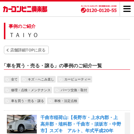
事例のご紹介
ＴＡＩＹＯ
店舗詳細TOPに戻る
「
車を買う・売る・譲る」の事例のご紹介一覧
全て
キズ・へこみ直し
カービューティー
修理・点検・メンテナンス
パーツ交換・取付
車を買う・売る・譲る
車検・法定点検
千曲市稲荷山:【長野市・上水内郡・上
高井郡・埴科郡・千曲市・須坂市・中野
市】スズキ アルト、年式平成20年