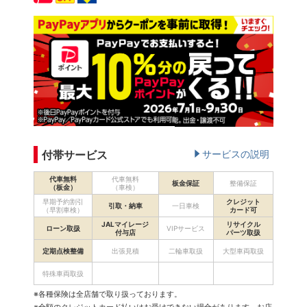
付帯サービス
サービスの説明
代車無料
代車無料
板金保証
整備保証
（板金）
（車検）
早期予約割引
クレジット
引取・納車
一日車検
（早割車検）
カード可
JALマイレージ
リサイクル
ローン取扱
VIPサービス
付与店
パーツ取扱
定期点検整備
出張見積
二輪車取扱
大型車両取扱
特殊車両取扱
※各種保険は全店舗で取り扱っております。
※全額のクレジットカード払いはお受けできない場合があります。お店