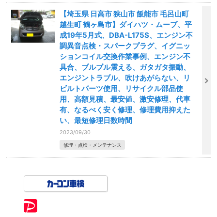
【埼玉県 日高市 狭山市 飯能市 毛呂山町
越生町 鶴ヶ島市】ダイハツ・ムーブ、平
成19年5月式、DBA-L175S、エンジン不
調異音点検・スパークプラグ、イグニッ
ションコイル交換作業事例、エンジン不
具合、ブルブル震える、ガタガタ振動、
エンジントラブル、吹けあがらない、リ
ビルトパーツ使用、リサイクル部品使
用、高額見積、最安値、激安修理、代車
有、なるべく安く修理、修理費用抑えた
い、最短修理日数時間
2023/09/30
修理・点検・メンテナンス