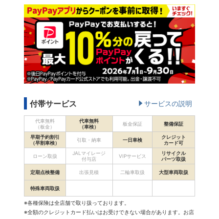
付帯サービス
サービスの説明
代車無料
代車無料
板金保証
整備保証
（板金）
（車検）
早期予約割引
クレジット
引取・納車
一日車検
（早割車検）
カード可
JALマイレージ
リサイクル
ローン取扱
VIPサービス
付与店
パーツ取扱
定期点検整備
出張見積
二輪車取扱
大型車両取扱
特殊車両取扱
※各種保険は全店舗で取り扱っております。
※全額のクレジットカード払いはお受けできない場合があります。お店